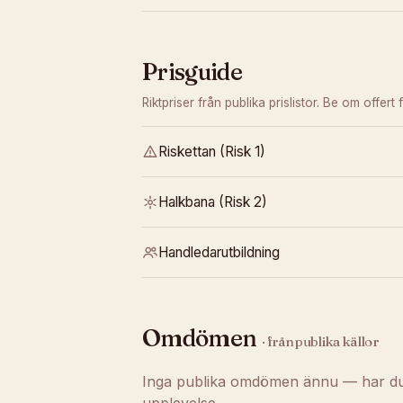
Prisguide
Riktpriser från publika prislistor. Be om offert f
Riskettan (Risk 1)
Halkbana (Risk 2)
Handledarutbildning
Omdömen
· från publika källor
Inga publika omdömen ännu — har du t