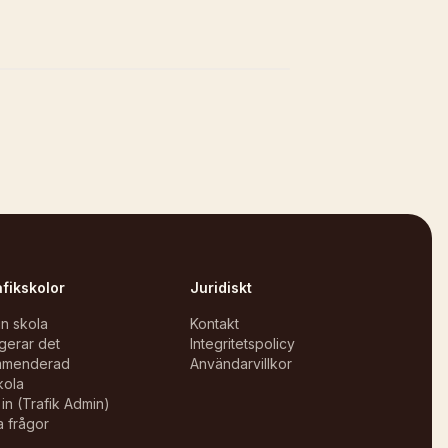
afikskolor
Juridiskt
in skola
Kontakt
gerar det
Integritetspolicy
mmenderad
Användarvillkor
kola
in (Trafik Admin)
a frågor