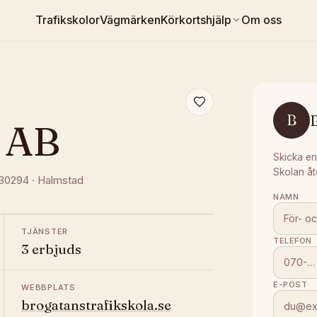
Trafikskolor
Vägmärken
Körkortshjälp
Om oss
B
a AB
Skicka en
Skolan åt
 30294
·
Halmstad
NAMN
TJÄNSTER
TELEFON
3 erbjuds
E-POST
WEBBPLATS
brogatanstrafikskola.se