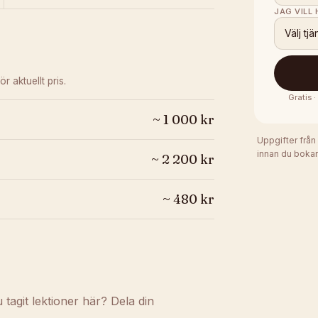
JAG VILL
Välj tjä
ör aktuellt pris.
Gratis 
~
1 000
kr
Uppgifter från
innan du bokar
~
2 200
kr
~
480
kr
agit lektioner här? Dela din