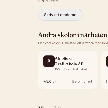
upplevelse.
Skriv ett omdöme
Andra skolor i närheten
Fler körskolor i
Halmstad
att jämföra med inn
Ahlbäcks
A
Trafikskola AB
100 m bort · Halmstad
★
5.0
(
5
)
Be om offert