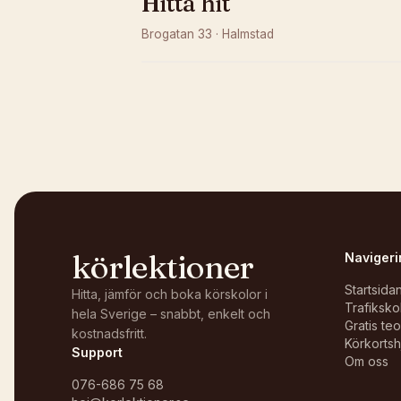
Hitta hit
Brogatan 33
·
Halmstad
Kunde inte ladda karta
Öppna i OpenStreetMap →
körlektioner
Navigeri
Startsida
Hitta, jämför och boka körskolor i
Trafiksko
hela Sverige – snabbt, enkelt och
Gratis te
kostnadsfritt.
Körkortsh
Support
Om oss
076-686 75 68