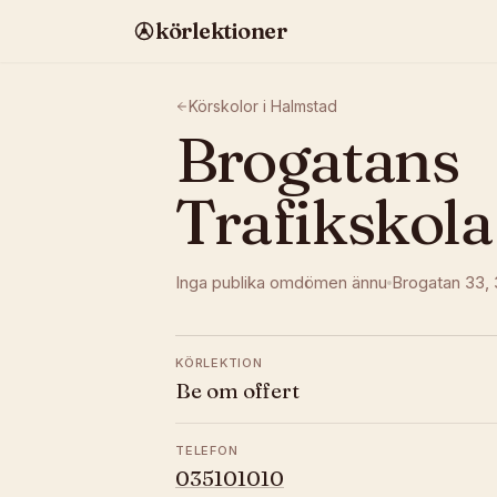
körlektioner
Körskolor i
Halmstad
Brogatans
Trafikskol
Inga publika omdömen ännu
Brogatan 33
,
KÖRLEKTION
Be om offert
TELEFON
035101010