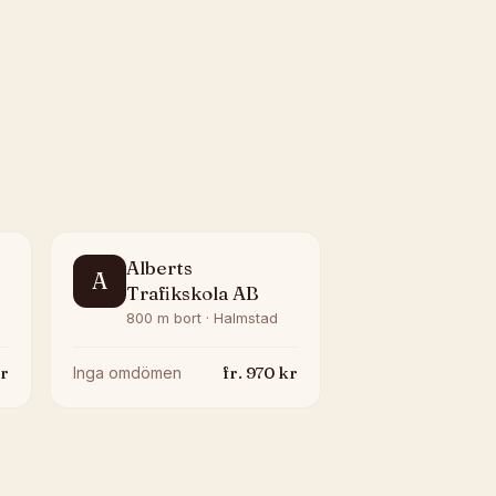
Alberts
A
Trafikskola AB
800 m bort · Halmstad
r
fr.
970
kr
Inga omdömen