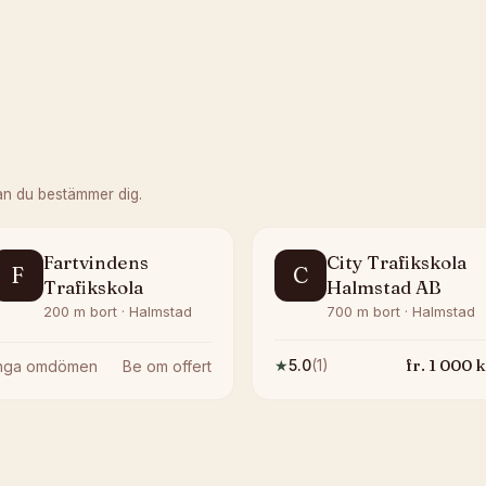
an du bestämmer dig.
Fartvindens
City Trafikskola
F
C
Trafikskola
Halmstad AB
200 m bort · Halmstad
700 m bort · Halmstad
fr.
1 000
k
★
5.0
(
1
)
Inga omdömen
Be om offert