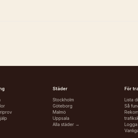
ng
Städer
För tr
n
Stockholm
Lista d
lor
Göteborg
Så fun
oriprov
Malmö
Reko
jälp
Uppsala
trafiks
Alla städer →
Logga 
Vanlig