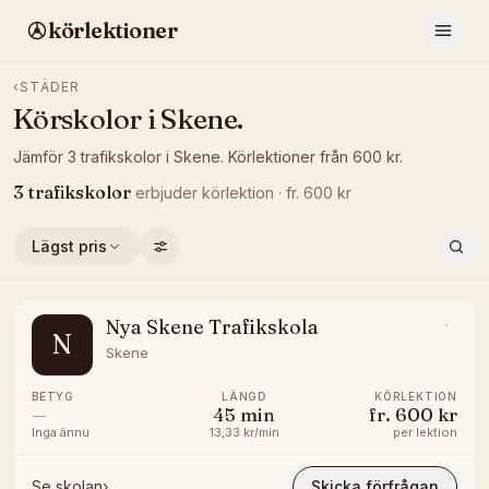
körlektioner
‹
STÄDER
Körskolor i
Skene
.
Jämför
3
trafikskolor
i
Skene
.
Körlektioner från
600
kr.
3
trafikskolor
erbjuder
körlektion
· fr.
600
kr
Lägst pris
Nya Skene Trafikskola
N
Skene
BETYG
LÄNGD
KÖRLEKTION
—
45
min
fr.
600 kr
Inga ännu
13,33 kr/min
per lektion
Se skolan
›
Skicka förfrågan