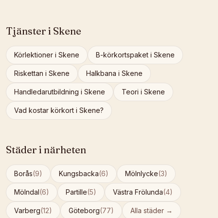
Tjänster i
Skene
Körlektioner
i
Skene
B-körkortspaket
i
Skene
Riskettan
i
Skene
Halkbana
i
Skene
Handledarutbildning
i
Skene
Teori
i
Skene
Vad kostar körkort i
Skene
?
Städer i närheten
Borås
(
9
)
Kungsbacka
(
6
)
Mölnlycke
(
3
)
Mölndal
(
6
)
Partille
(
5
)
Västra Frölunda
(
4
)
Varberg
(
12
)
Göteborg
(
77
)
Alla städer →