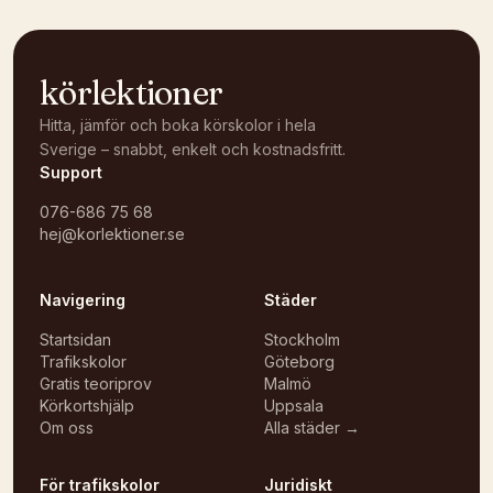
körlektioner
Hitta, jämför och boka körskolor i hela
Sverige – snabbt, enkelt och kostnadsfritt.
Support
076-686 75 68
hej@korlektioner.se
Navigering
Städer
Startsidan
Stockholm
Trafikskolor
Göteborg
Gratis teoriprov
Malmö
Körkortshjälp
Uppsala
Om oss
Alla städer →
För trafikskolor
Juridiskt