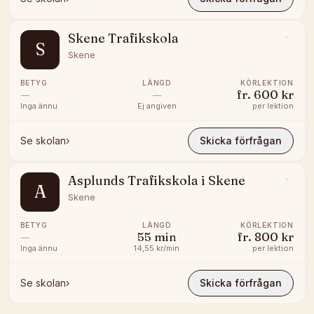
Skene Trafikskola
S
Skene
BETYG
LÄNGD
KÖRLEKTION
—
—
fr.
600 kr
Inga ännu
Ej angiven
per lektion
Se skolan
›
Skicka förfrågan
Asplunds Trafikskola i Skene
A
Skene
BETYG
LÄNGD
KÖRLEKTION
—
55
min
fr.
800 kr
Inga ännu
14,55 kr/min
per lektion
Se skolan
›
Skicka förfrågan