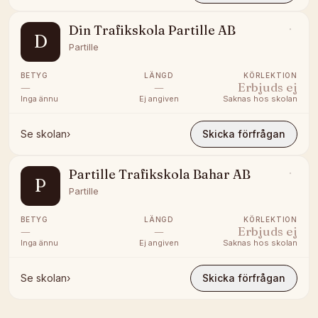
Din Trafikskola Partille AB
D
Partille
BETYG
LÄNGD
KÖRLEKTION
—
—
Erbjuds ej
Inga ännu
Ej angiven
Saknas hos skolan
Se skolan
›
Skicka förfrågan
Partille Trafikskola Bahar AB
P
Partille
BETYG
LÄNGD
KÖRLEKTION
—
—
Erbjuds ej
Inga ännu
Ej angiven
Saknas hos skolan
Se skolan
›
Skicka förfrågan