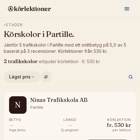
körlektioner
‹
STÄDER
Körskolor i
Partille
.
Jämför
5
trafikskolor
i
Partille
med ett snittbetyg på
5,0
av 5
baserat på
3
recensioner
.
Körlektioner från
530
kr.
2
trafikskolor
erbjuder
körlektion
· fr.
530
kr
Lägst pris
Ninas Trafikskola AB
N
Partille
BETYG
LÄNGD
KÖRLEKTION
—
—
fr.
530 kr
Inga ännu
Ej angiven
per lektion