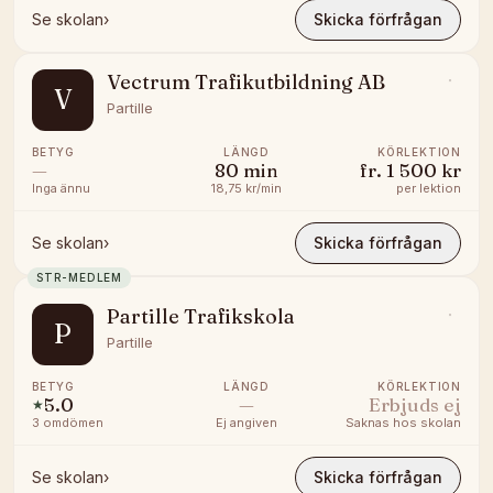
Se skolan
›
Skicka förfrågan
Vectrum Trafikutbildning AB
V
Partille
BETYG
LÄNGD
KÖRLEKTION
—
80
min
fr.
1 500 kr
Inga ännu
18,75 kr/min
per lektion
Se skolan
›
Skicka förfrågan
STR-MEDLEM
Partille Trafikskola
P
Partille
BETYG
LÄNGD
KÖRLEKTION
5.0
—
Erbjuds ej
★
3
omdömen
Ej angiven
Saknas hos skolan
Se skolan
›
Skicka förfrågan