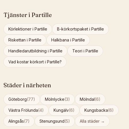
Tjänster i
Partille
Körlektioner
i
Partille
B-körkortspaket
i
Partille
Riskettan
i
Partille
Halkbana
i
Partille
Handledarutbildning
i
Partille
Teori
i
Partille
Vad kostar körkort i
Partille
?
Städer i närheten
Göteborg
(
77
)
Mölnlycke
(
3
)
Mölndal
(
6
)
Västra Frölunda
(
4
)
Kungälv
(
6
)
Kungsbacka
(
6
)
Alingsås
(
7
)
Stenungsund
(
5
)
Alla städer →