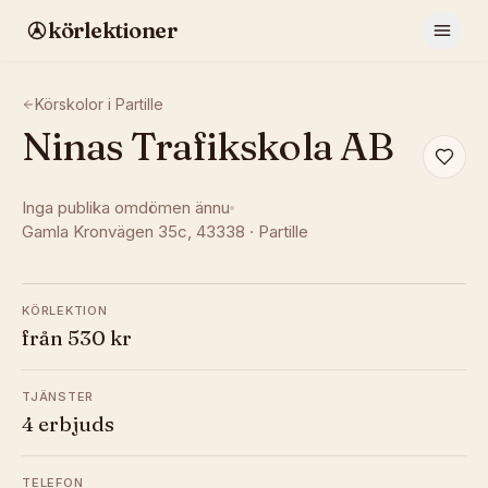
körlektioner
Körskolor i
Partille
Ninas Trafikskola AB
Inga publika omdömen ännu
Gamla Kronvägen 35c
, 43338
·
Partille
KÖRLEKTION
från 530 kr
TJÄNSTER
4 erbjuds
TELEFON