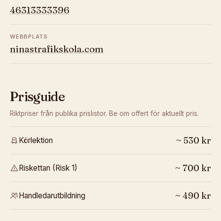
46313333396
WEBBPLATS
ninastrafikskola.com
Prisguide
Riktpriser från publika prislistor. Be om offert för aktuellt pris.
~
530
kr
Körlektion
~
700
kr
Riskettan (Risk 1)
~
490
kr
Handledarutbildning