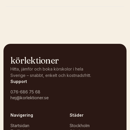
Kunde inte ladda karta
Öppna i OpenStreetMap →
körlektioner
Hitta, jämför och boka körskolor i hela
Sverige – snabbt, enkelt och kostnadsfritt.
Support
076-686 75 68
hej@korlektioner.se
Navigering
Städer
Startsidan
Stockholm