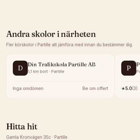
Andra skolor i närheten
Fler körskolor i
Partille
att jämföra med innan du bestämmer dig.
Din Trafikskola Partille AB
P
D
P
1,1 km bort · Partille
Pa
Inga omdömen
Be om offert
★
5.0
(
3
)
Hitta hit
Gamla Kronvägen 35c
·
Partille