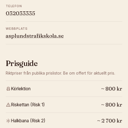
TELEFON
032033335
WEBBPLATS
asplundstrafikskola.se
Prisguide
Riktpriser från publika prislistor. Be om offert för aktuellt pris.
~
800
kr
Körlektion
~
800
kr
Riskettan (Risk 1)
~
2 700
kr
Halkbana (Risk 2)