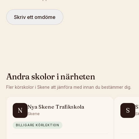
Skriv ett omdöme
Andra skolor i närheten
Fler körskolor i
Skene
att jämföra med innan du bestämmer dig.
Nya Skene Trafikskola
S
N
S
Skene
S
BILLIGARE KÖRLEKTION