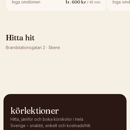
fr.
600
kr
Inga omdömen
Inga om
/
45
min
Hitta hit
Brandstationsgatan 2
·
Skene
Kunde inte ladda karta
Öppna i OpenStreetMap →
körlektioner
Hitta, jämför och boka körskolor i hela
Sverige – snabbt, enkelt och kostnadsfritt.