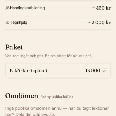
~
450
kr
Handledarutbildning
~
2 000
kr
Teorihjälp
Paket
Vad som ingår och pris. Be om offert för aktuellt pris.
B-körkortspaket
13 900 kr
Omdömen
· från publika källor
Inga publika omdömen ännu — har du tagit lektioner
här? Dela din upplevelse.