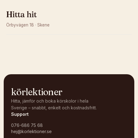
Hitta hit
Örbyvägen 18
·
Skene
Kunde inte ladda karta
Öppna i OpenStreetMap →
körlektioner
Hitta, jämför och boka körskolor i hela
Sverige – snabbt, enkelt och kostnadsfritt.
Support
076-686 75 68
hej@korlektioner.se