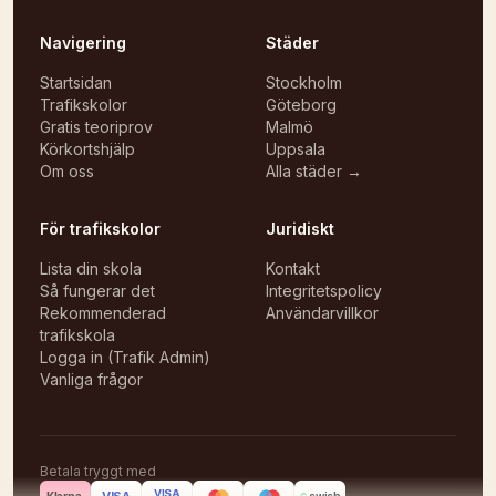
Navigering
Städer
Startsidan
Stockholm
Trafikskolor
Göteborg
Gratis teoriprov
Malmö
Körkortshjälp
Uppsala
Om oss
Alla städer →
För trafikskolor
Juridiskt
Lista din skola
Kontakt
Så fungerar det
Integritetspolicy
Rekommenderad
Användarvillkor
trafikskola
Logga in (Trafik Admin)
Vanliga frågor
Betala tryggt med
VISA
VISA