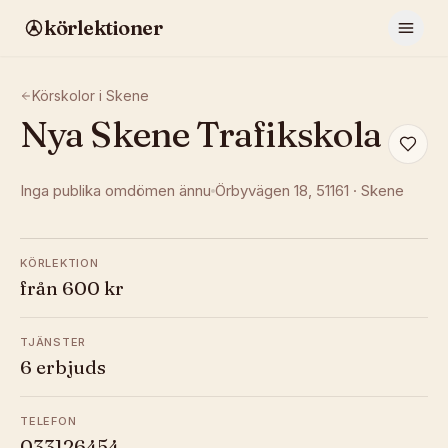
körlektioner
Körskolor i
Skene
Nya Skene Trafikskola
Inga publika omdömen ännu
Örbyvägen 18
, 51161
·
Skene
KÖRLEKTION
från 600 kr
TJÄNSTER
6 erbjuds
TELEFON
033126454