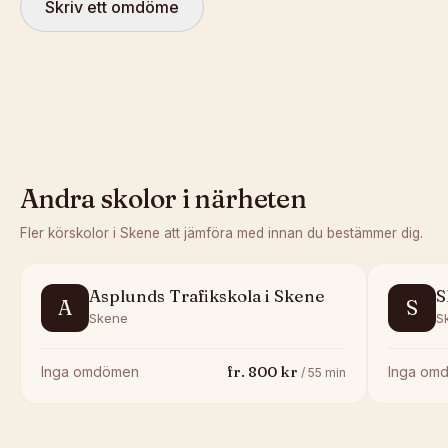
Skriv ett omdöme
Andra skolor i närheten
Fler körskolor i
Skene
att jämföra med innan du bestämmer dig.
Asplunds Trafikskola i Skene
S
A
S
Skene
S
fr.
800
kr
Inga omdömen
Inga om
/
55
min