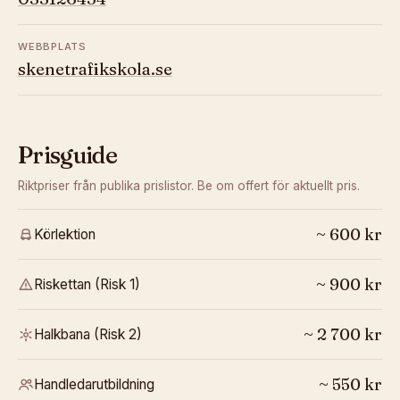
WEBBPLATS
skenetrafikskola.se
Prisguide
Riktpriser från publika prislistor. Be om offert för aktuellt pris.
~
600
kr
Körlektion
~
900
kr
Riskettan (Risk 1)
~
2 700
kr
Halkbana (Risk 2)
~
550
kr
Handledarutbildning