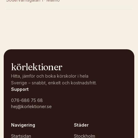
Södervärnsgatan 1
·
Malmö
Kunde inte ladda karta
Öppna i OpenStreetMap →
körlektioner
Hitta, jämför och boka körskolor i hela
Sverige – snabbt, enkelt och kostnadsfritt.
Support
076-686 75 68
hej@korlektioner.se
Navigering
Städer
Startsidan
Stockholm