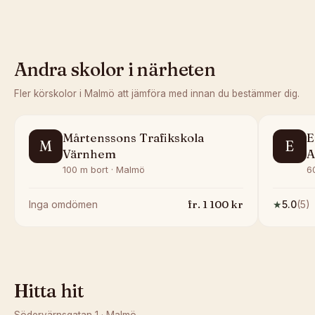
Andra skolor i närheten
Fler körskolor i
Malmö
att jämföra med innan du bestämmer dig.
Mårtenssons Trafikskola
E
M
E
Värnhem
A
100 m bort · Malmö
6
fr.
1 100
kr
Inga omdömen
★
5.0
(
5
)
Hitta hit