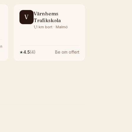
Värnhems
V
Trafikskola
1,1 km bort · Malmö
n
★
4.5
(
4
)
Be om offert