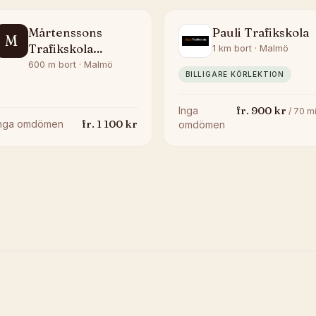
Mårtenssons
Pauli Trafikskola
M
Trafikskola
1 km bort · Malmö
Värnhem
600 m bort · Malmö
BILLIGARE KÖRLEKTION
fr.
900
kr
Inga
/
70
mi
fr.
1 100
kr
Inga omdömen
omdömen