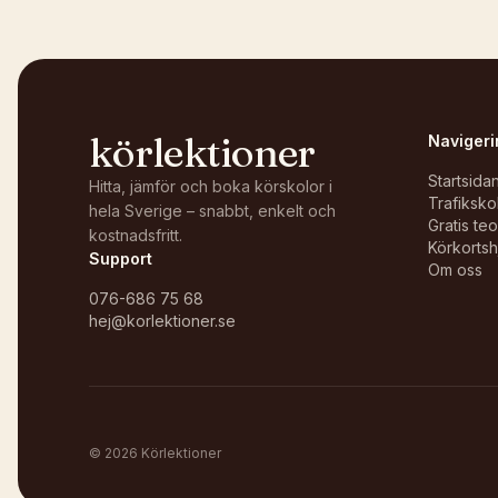
körlektioner
Navigeri
Startsida
Hitta, jämför och boka körskolor i
Trafiksko
hela Sverige – snabbt, enkelt och
Gratis te
kostnadsfritt.
Körkortsh
Support
Om oss
076-686 75 68
hej@korlektioner.se
©
2026
Körlektioner