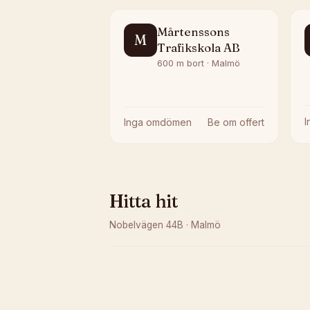
Mårtenssons
M
Trafikskola AB
600 m bort · Malmö
Inga omdömen
Be om offert
Hitta hit
Nobelvägen 44B
·
Malmö
Kunde inte ladda karta
Öppna i OpenStreetMap →