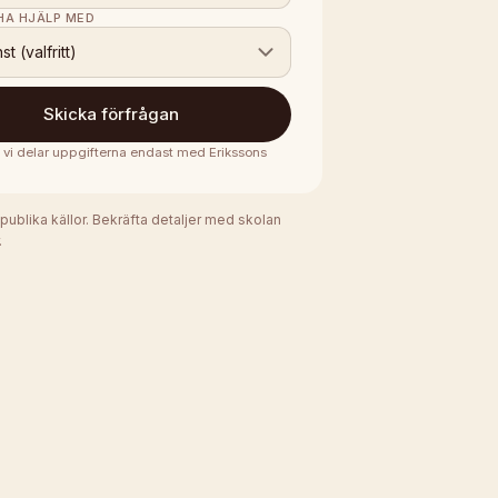
 HA HJÄLP MED
nst (valfritt)
Skicka förfrågan
 · vi delar uppgifterna endast med
Erikssons
 publika källor. Bekräfta detaljer med skolan
.