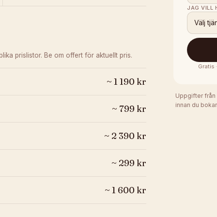
JAG VILL
Välj tjä
lika prislistor. Be om offert för aktuellt pris.
Gratis
~
1 190
kr
Uppgifter från
innan du bokar
~
799
kr
~
2 390
kr
~
299
kr
~
1 600
kr