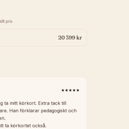
lt pris.
20 399 kr
★★★★★
g ta mitt körkort. Extra tack till
rare. Han förklarar pedagogiskt och
en.
tt ta körkortet också.