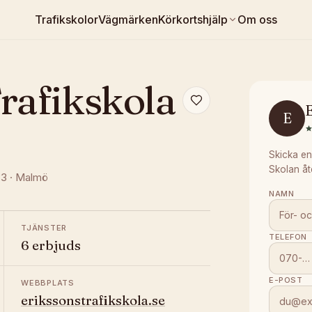
Trafikskolor
Vägmärken
Körkortshjälp
Om oss
rafikskola
E
E
Skicka en
Skolan åt
33
·
Malmö
NAMN
TJÄNSTER
TELEFON
6 erbjuds
E-POST
WEBBPLATS
erikssonstrafikskola.se