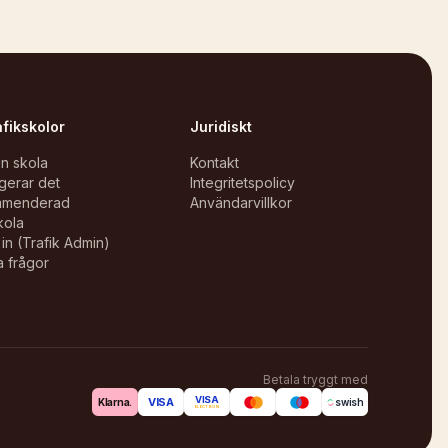
afikskolor
Juridiskt
in skola
Kontakt
gerar det
Integritetspolicy
mmenderad
Användarvillkor
kola
in (Trafik Admin)
a frågor
Betala tryggt med
VISA
VISA
Klarna.
swish
ELECTRON