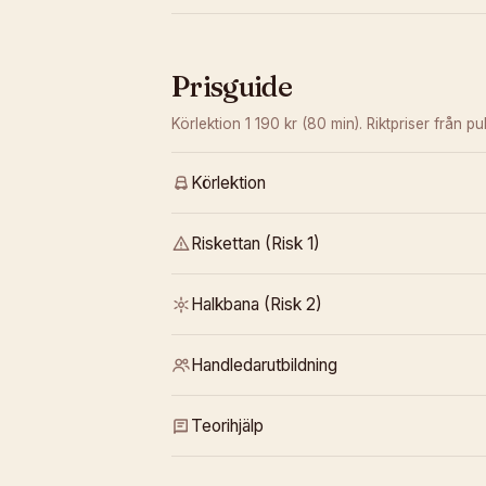
Prisguide
Körlektion 1 190 kr (80 min).
Riktpriser från pub
Körlektion
Riskettan (Risk 1)
Halkbana (Risk 2)
Handledarutbildning
Teorihjälp