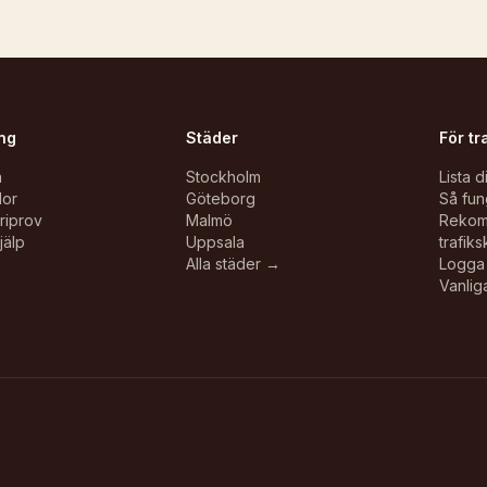
ng
Städer
För tr
n
Stockholm
Lista d
lor
Göteborg
Så fun
oriprov
Malmö
Reko
jälp
Uppsala
trafiks
Alla städer →
Logga 
Vanlig