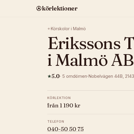
körlektioner
Körskolor i
Malmö
Erikssons T
i Malmö AB
5.0
·
5
omdömen
Nobelvägen 44B
, 214
KÖRLEKTION
från 1 190 kr
TELEFON
040-50 50 75