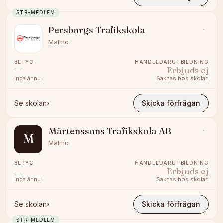
STR-MEDLEM
Persborgs Trafikskola
Malmö
BETYG
HANDLEDARUTBILDNING
—
Erbjuds ej
Inga ännu
Saknas hos skolan
Se skolan
›
Skicka förfrågan
Mårtenssons Trafikskola AB
M
Malmö
BETYG
HANDLEDARUTBILDNING
—
Erbjuds ej
Inga ännu
Saknas hos skolan
Se skolan
›
Skicka förfrågan
STR-MEDLEM