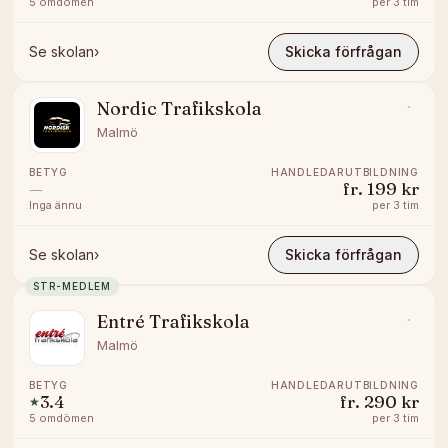
5
omdömen
per
3 tim
Se skolan
›
Skicka förfrågan
Nordic Trafikskola
Malmö
BETYG
HANDLEDARUTBILDNING
—
fr.
199 kr
Inga ännu
per
3 tim
Se skolan
›
Skicka förfrågan
STR-MEDLEM
Entré Trafikskola
Malmö
BETYG
HANDLEDARUTBILDNING
3.4
fr.
290 kr
★
5
omdömen
per
3 tim