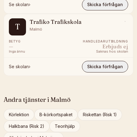
Se skolan
›
Skicka förfrågan
Trafiko Trafikskola
T
Malmö
BETYG
HANDLEDARUTBILDNING
—
Erbjuds ej
Inga ännu
Saknas hos skolan
Se skolan
›
Skicka förfrågan
Andra tjänster i
Malmö
Körlektion
B-körkortspaket
Riskettan (Risk 1)
Halkbana (Risk 2)
Teorihjälp