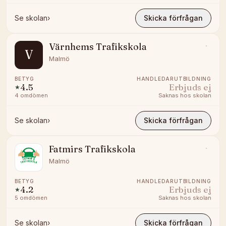
Se skolan
›
Skicka förfrågan
Värnhems Trafikskola
V
Malmö
BETYG
HANDLEDARUTBILDNING
4.5
Erbjuds ej
★
4
omdömen
Saknas hos skolan
Se skolan
›
Skicka förfrågan
Fatmirs Trafikskola
Malmö
BETYG
HANDLEDARUTBILDNING
4.2
Erbjuds ej
★
5
omdömen
Saknas hos skolan
Se skolan
›
Skicka förfrågan