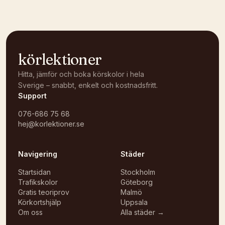
körlektioner
Hitta, jämför och boka körskolor i hela
Sverige – snabbt, enkelt och kostnadsfritt.
Support
076-686 75 68
hej@korlektioner.se
Navigering
Städer
Startsidan
Stockholm
Trafikskolor
Göteborg
Gratis teoriprov
Malmö
Körkortshjälp
Uppsala
Om oss
Alla städer →