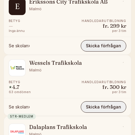
Erikssons City Trafikskola AB
E
Malmö
BETYG
HANDLEDARUTBILDNING
—
fr.
299 kr
Inga ännu
per
3 tim
Se skolan
›
Skicka förfrågan
Wessels Trafikskola
Malmö
BETYG
HANDLEDARUTBILDNING
4.7
fr.
300 kr
★
63
omdömen
per
3 tim
Se skolan
›
Skicka förfrågan
STR-MEDLEM
Dalaplans Trafikskola
Malmö