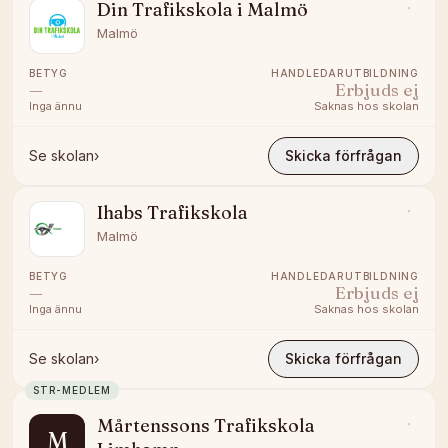
Din Trafikskola i Malmö
Malmö
BETYG
HANDLEDARUTBILDNING
—
Erbjuds ej
Inga ännu
Saknas hos skolan
Se skolan
›
Skicka förfrågan
Ihabs Trafikskola
Malmö
BETYG
HANDLEDARUTBILDNING
—
Erbjuds ej
Inga ännu
Saknas hos skolan
Se skolan
›
Skicka förfrågan
STR-MEDLEM
Mårtenssons Trafikskola
M