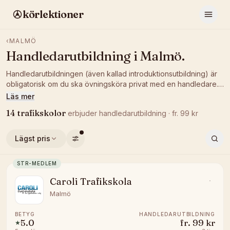
körlektioner
‹
MALMÖ
Handledarutbildning
i
Malmö
.
Handledarutbildningen (även kallad introduktionsutbildning) är
obligatorisk om du ska övningsköra privat med en handledare.
Jämför pris och betyg hos trafikskolor i Malmö som håller
Läs mer
kursen och boka en tid som passar er.
14
trafikskolor
erbjuder
handledarutbildning
· fr.
99
kr
Lägst pris
STR-MEDLEM
Caroli Trafikskola
Malmö
BETYG
HANDLEDARUTBILDNING
5.0
fr.
99 kr
★