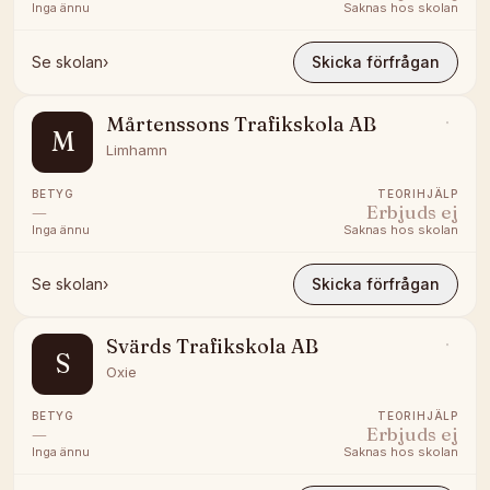
Inga ännu
Saknas hos skolan
Se skolan
›
Skicka förfrågan
Mårtenssons Trafikskola AB
M
Limhamn
BETYG
TEORIHJÄLP
—
Erbjuds ej
Inga ännu
Saknas hos skolan
Se skolan
›
Skicka förfrågan
Svärds Trafikskola AB
S
Oxie
BETYG
TEORIHJÄLP
—
Erbjuds ej
Inga ännu
Saknas hos skolan