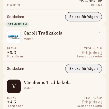
—
fr.
2 950 kr
Inga ännu
per
Flex
Se skolan
›
Skicka förfrågan
STR-MEDLEM
Caroli Trafikskola
Malmö
BETYG
TEORIHJÄLP
5.0
Erbjuds ej
★
5
omdömen
Saknas hos skolan
Se skolan
›
Skicka förfrågan
Värnhems Trafikskola
V
Malmö
BETYG
TEORIHJÄLP
4.5
Erbjuds ej
★
4
omdömen
Saknas hos skolan