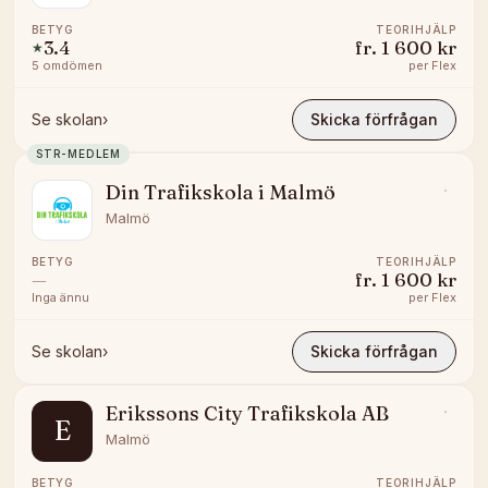
BETYG
TEORIHJÄLP
3.4
fr.
1 600 kr
★
5
omdömen
per
Flex
Se skolan
›
Skicka förfrågan
STR-MEDLEM
Din Trafikskola i Malmö
Malmö
BETYG
TEORIHJÄLP
—
fr.
1 600 kr
Inga ännu
per
Flex
Se skolan
›
Skicka förfrågan
Erikssons City Trafikskola AB
E
Malmö
BETYG
TEORIHJÄLP