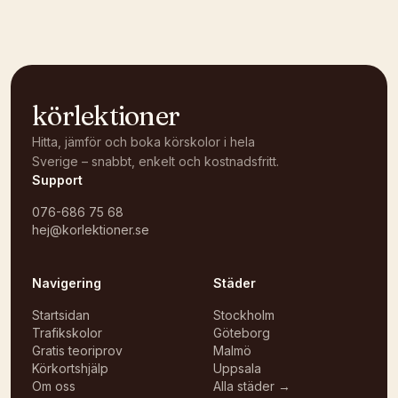
körlektioner
Hitta, jämför och boka körskolor i hela
Sverige – snabbt, enkelt och kostnadsfritt.
Support
076-686 75 68
hej@korlektioner.se
Navigering
Städer
Startsidan
Stockholm
Trafikskolor
Göteborg
Gratis teoriprov
Malmö
Körkortshjälp
Uppsala
Om oss
Alla städer →