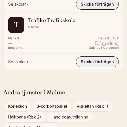
Se skolan
›
Skicka förfrågan
Trafiko Trafikskola
T
Malmö
BETYG
TEORIHJÄLP
—
Erbjuds ej
Inga ännu
Saknas hos skolan
Se skolan
›
Skicka förfrågan
Andra tjänster i
Malmö
Körlektion
B-körkortspaket
Riskettan (Risk 1)
Halkbana (Risk 2)
Handledarutbildning