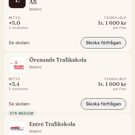
AB
Malmö
BETYG
TEORIHJÄLP
5.0
fr.
1 600 kr
★
5
omdömen
per
Flex
Se skolan
›
Skicka förfrågan
Öresunds Trafikskola
Malmö
BETYG
TEORIHJÄLP
3.4
fr.
1 600 kr
★
5
omdömen
per
Flex
Se skolan
›
Skicka förfrågan
STR-MEDLEM
Entré Trafikskola
Malmö