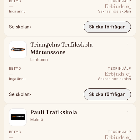
BETYG
TEORIHJÄLP
—
Erbjuds ej
Inga ännu
Saknas hos skolan
Se skolan
›
Skicka förfrågan
Triangelns Trafikskola
Mårtenssons
Limhamn
BETYG
TEORIHJÄLP
—
Erbjuds ej
Inga ännu
Saknas hos skolan
Se skolan
›
Skicka förfrågan
Pauli Trafikskola
Malmö
BETYG
TEORIHJÄLP
—
Erbjuds ej