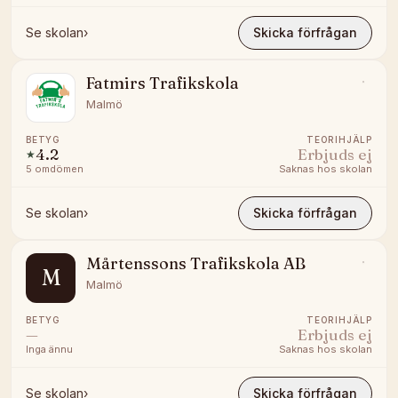
Se skolan
›
Skicka förfrågan
Fatmirs Trafikskola
Malmö
BETYG
TEORIHJÄLP
4.2
Erbjuds ej
★
5
omdömen
Saknas hos skolan
Se skolan
›
Skicka förfrågan
Mårtenssons Trafikskola AB
M
Malmö
BETYG
TEORIHJÄLP
—
Erbjuds ej
Inga ännu
Saknas hos skolan
Se skolan
›
Skicka förfrågan