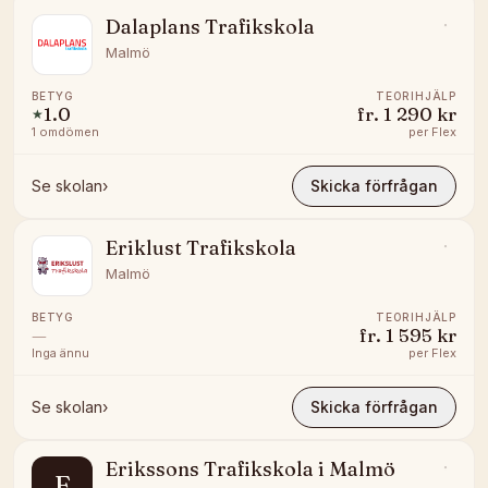
Dalaplans Trafikskola
Malmö
BETYG
TEORIHJÄLP
1.0
fr.
1 290 kr
★
1
omdömen
per
Flex
Se skolan
›
Skicka förfrågan
Eriklust Trafikskola
Malmö
BETYG
TEORIHJÄLP
—
fr.
1 595 kr
Inga ännu
per
Flex
Se skolan
›
Skicka förfrågan
Erikssons Trafikskola i Malmö
E