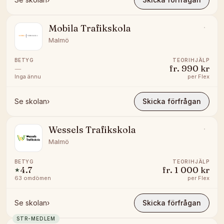
Mobila Trafikskola
Malmö
BETYG
TEORIHJÄLP
—
fr.
990 kr
Inga ännu
per
Flex
Se skolan
›
Skicka förfrågan
Wessels Trafikskola
Malmö
BETYG
TEORIHJÄLP
4.7
fr.
1 000 kr
★
63
omdömen
per
Flex
Se skolan
›
Skicka förfrågan
STR-MEDLEM