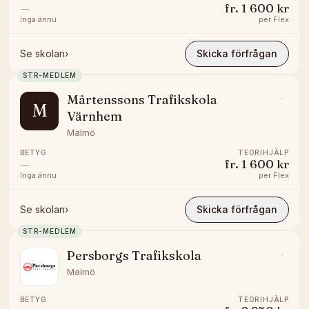
—
fr.
1 600 kr
Inga ännu
per
Flex
Se skolan
›
Skicka förfrågan
STR-MEDLEM
Mårtenssons Trafikskola
M
Värnhem
Malmö
BETYG
TEORIHJÄLP
—
fr.
1 600 kr
Inga ännu
per
Flex
Se skolan
›
Skicka förfrågan
STR-MEDLEM
Persborgs Trafikskola
Malmö
BETYG
TEORIHJÄLP