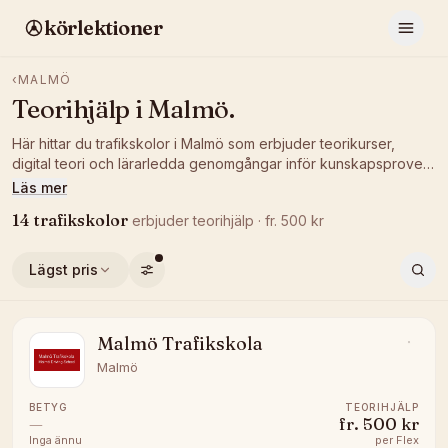
körlektioner
‹
MALMÖ
Teorihjälp
i
Malmö
.
Här hittar du trafikskolor i Malmö som erbjuder teorikurser,
digital teori och lärarledda genomgångar inför kunskapsprovet.
Jämför pris och betyg och plugga på det sätt som passar dig.
Läs mer
14
trafikskolor
erbjuder
teorihjälp
· fr.
500
kr
Lägst pris
Malmö Trafikskola
Malmö
BETYG
TEORIHJÄLP
—
fr.
500 kr
Inga ännu
per
Flex