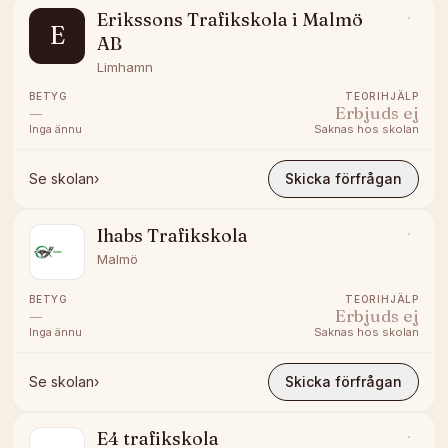
Erikssons Trafikskola i Malmö
E
AB
Limhamn
BETYG
TEORIHJÄLP
—
Erbjuds ej
Inga ännu
Saknas hos skolan
Se skolan
›
Skicka förfrågan
Ihabs Trafikskola
Malmö
BETYG
TEORIHJÄLP
—
Erbjuds ej
Inga ännu
Saknas hos skolan
Se skolan
›
Skicka förfrågan
E4 trafikskola