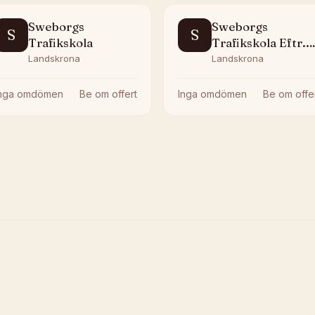
Sweborgs
Sweborgs
S
S
Trafikskola
Trafikskola Eftr.
Handelsbolag
Landskrona
Landskrona
Inga omdömen
Be om offert
Inga omdömen
Be om offe