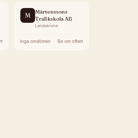
Mårtenssons
M
Trafikskola AB
Landskrona
rt
Inga omdömen
Be om offert