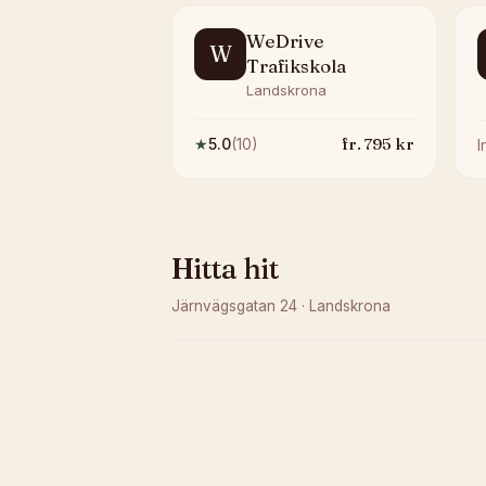
WeDrive
W
Trafikskola
Landskrona
fr.
795
kr
★
5.0
(
10
)
Hitta hit
Järnvägsgatan 24
·
Landskrona
Kunde inte ladda karta
Öppna i OpenStreetMap →