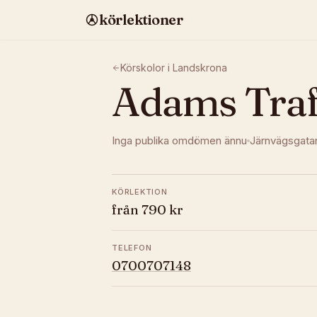
körlektioner
Körskolor i
Landskrona
Adams Traf
Inga publika omdömen ännu
Järnvägsgata
KÖRLEKTION
från 790 kr
TELEFON
0700707148