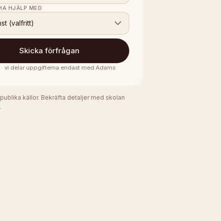
 HA HJÄLP MED
nst (valfritt)
Skicka förfrågan
s · vi delar uppgifterna endast med
Adams
 publika källor. Bekräfta detaljer med skolan
.