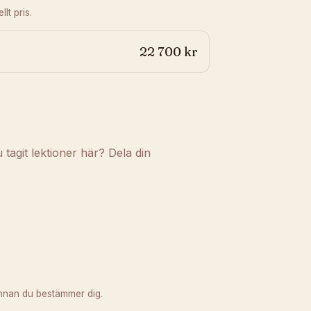
lt pris.
22 700 kr
agit lektioner här? Dela din
nnan du bestämmer dig.