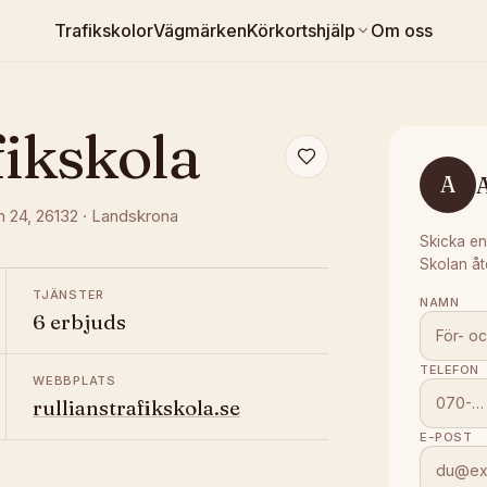
Trafikskolor
Vägmärken
Körkortshjälp
Om oss
ikskola
A
n 24
, 26132
·
Landskrona
Skicka en
Skolan åt
TJÄNSTER
NAMN
6 erbjuds
TELEFON
WEBBPLATS
rullianstrafikskola.se
E-POST