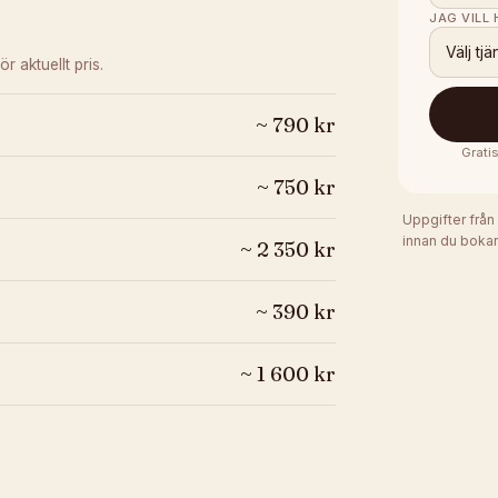
JAG VILL
Välj tjä
ör aktuellt pris.
~
790
kr
Grati
~
750
kr
Uppgifter från
innan du bokar
~
2 350
kr
~
390
kr
~
1 600
kr