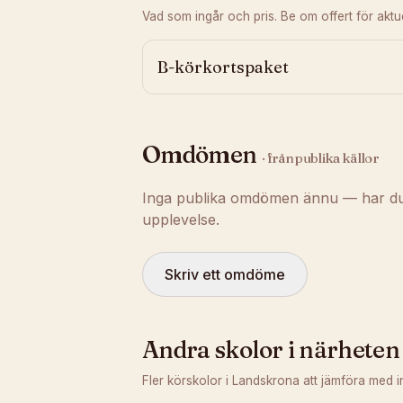
Vad som ingår och pris. Be om offert för aktuel
B-körkortspaket
Omdömen
· från publika källor
Inga publika omdömen ännu — har du t
upplevelse.
Skriv ett omdöme
Andra skolor i närheten
Fler körskolor i
Landskrona
att jämföra med i