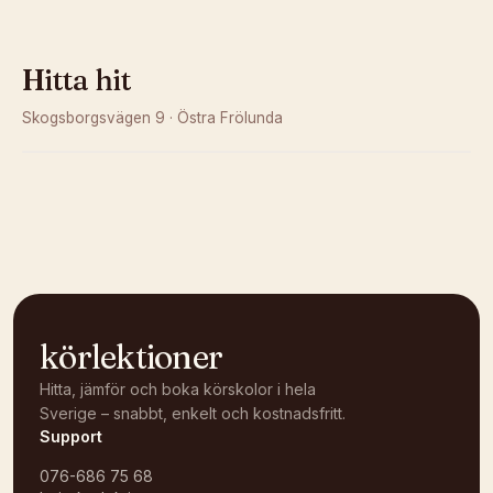
Hitta hit
Skogsborgsvägen 9
·
Östra Frölunda
Kunde inte ladda karta
Öppna i OpenStreetMap →
körlektioner
Hitta, jämför och boka körskolor i hela
Sverige – snabbt, enkelt och kostnadsfritt.
Support
076-686 75 68