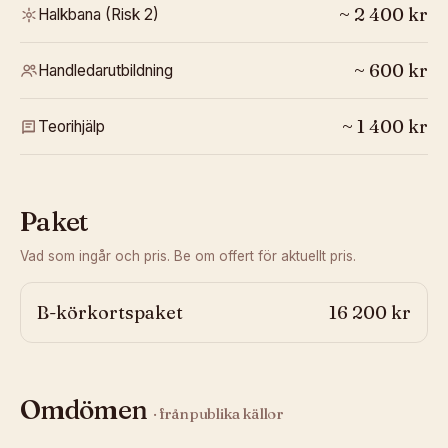
~
2 400
kr
Halkbana (Risk 2)
~
600
kr
Handledarutbildning
~
1 400
kr
Teorihjälp
Paket
Vad som ingår och pris. Be om offert för aktuellt pris.
B-körkortspaket
16 200 kr
Omdömen
· från publika källor