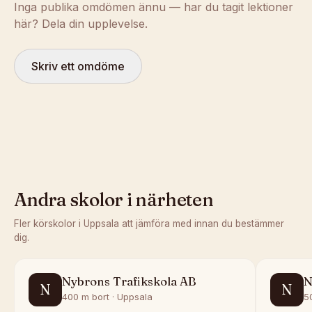
Inga publika omdömen ännu — har du tagit lektioner
här? Dela din upplevelse.
Skriv ett omdöme
Andra skolor i närheten
Fler körskolor i
Uppsala
att jämföra med innan du bestämmer
dig.
Nybrons Trafikskola AB
N
N
N
400 m bort · Uppsala
5