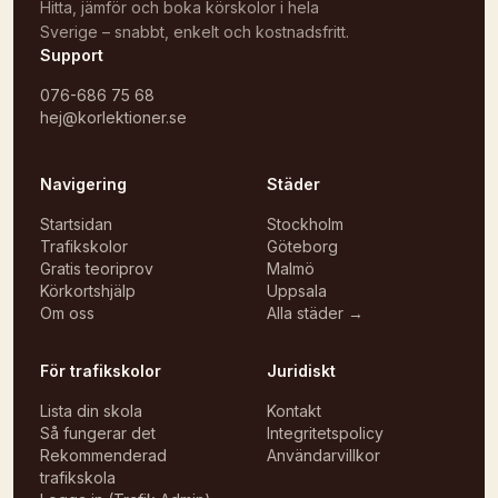
Hitta, jämför och boka körskolor i hela
Sverige – snabbt, enkelt och kostnadsfritt.
Support
076-686 75 68
hej@korlektioner.se
Navigering
Städer
Startsidan
Stockholm
Trafikskolor
Göteborg
Gratis teoriprov
Malmö
Körkortshjälp
Uppsala
Om oss
Alla städer →
För trafikskolor
Juridiskt
Lista din skola
Kontakt
Så fungerar det
Integritetspolicy
Rekommenderad
Användarvillkor
trafikskola