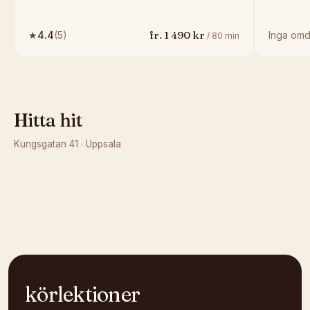
fr.
1 490
kr
★
4.4
(
5
)
Inga om
/
80
min
Hitta hit
Kungsgatan 41
·
Uppsala
Kunde inte ladda karta
Öppna i OpenStreetMap →
körlektioner