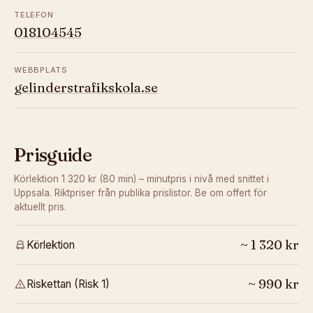
TELEFON
018104545
WEBBPLATS
gelinderstrafikskola.se
Prisguide
Körlektion 1 320 kr (80 min) – minutpris i nivå med snittet i
Uppsala.
Riktpriser från publika prislistor. Be om offert för
aktuellt pris.
~
1 320
kr
Körlektion
~
990
kr
Riskettan (Risk 1)