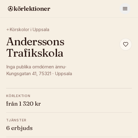
körlektioner
Körskolor i
Uppsala
Anderssons
Trafikskola
Inga publika omdömen ännu
Kungsgatan 41
, 75321
·
Uppsala
KÖRLEKTION
från 1 320 kr
TJÄNSTER
6 erbjuds