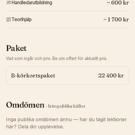
~
600
kr
Handledarutbildning
~
1 700
kr
Teorihjälp
Paket
Vad som ingår och pris. Be om offert för aktuellt pris.
B-körkortspaket
22 400 kr
Omdömen
· från publika källor
Inga publika omdömen ännu — har du tagit lektioner
här? Dela din upplevelse.