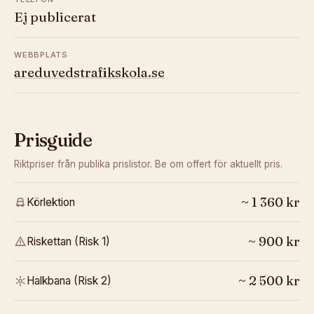
Ej publicerat
WEBBPLATS
areduvedstrafikskola.se
Prisguide
Riktpriser från publika prislistor. Be om offert för aktuellt pris.
~
1 360
kr
Körlektion
~
900
kr
Riskettan (Risk 1)
~
2 500
kr
Halkbana (Risk 2)