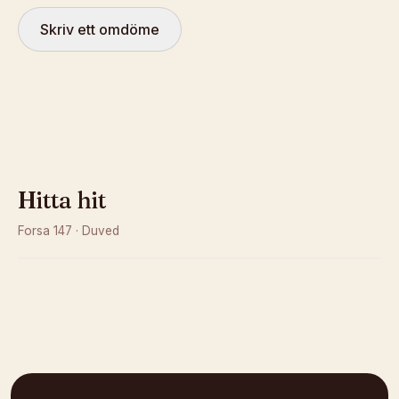
Skriv ett omdöme
Hitta hit
Forsa 147
·
Duved
Kunde inte ladda karta
Öppna i OpenStreetMap →