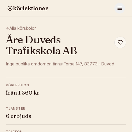
körlektioner
Alla körskolor
Åre Duveds
Trafikskola AB
Inga publika omdömen ännu
Forsa 147
, 83773
·
Duved
KÖRLEKTION
från 1 360 kr
TJÄNSTER
6 erbjuds
TELEFON