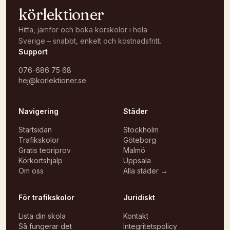
körlektioner
Hitta, jämför och boka körskolor i hela
Sverige – snabbt, enkelt och kostnadsfritt.
Support
076-686 75 68
hej@korlektioner.se
Navigering
Städer
Startsidan
Stockholm
Trafikskolor
Göteborg
Gratis teoriprov
Malmö
Körkortshjälp
Uppsala
Om oss
Alla städer →
För trafikskolor
Juridiskt
Lista din skola
Kontakt
Så fungerar det
Integritetspolicy