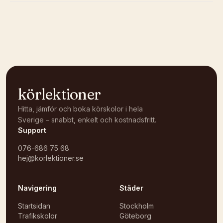
Kunde inte ladda karta
Öppna i OpenStreetMap →
körlektioner
Hitta, jämför och boka körskolor i hela
Sverige – snabbt, enkelt och kostnadsfritt.
Support
076-686 75 68
hej@korlektioner.se
Navigering
Städer
Startsidan
Stockholm
Trafikskolor
Göteborg