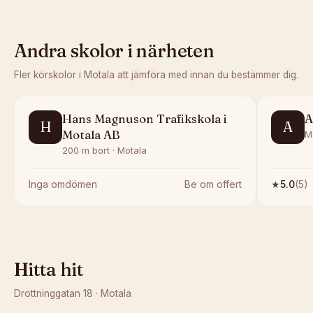
Andra skolor i närheten
Fler körskolor i
Motala
att jämföra med innan du bestämmer dig.
Hans Magnuson Trafikskola i
A
H
A
Motala AB
M
200 m bort · Motala
Inga omdömen
Be om offert
★
5.0
(
5
)
Hitta hit
Drottninggatan 18
·
Motala