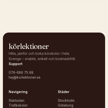
Kunde inte ladda karta
Öppna i OpenStreetMap →
körlektioner
Hitta, jämför och boka körskolor i hela
Sverige – snabbt, enkelt och kostnadsfritt.
Support
076-686 75 68
hej@korlektioner.se
Navigering
Städer
Startsidan
Stockholm
Trafikskolor
Göteborg