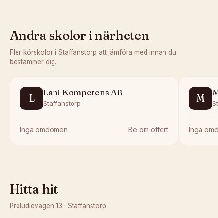
Andra skolor i närheten
Fler körskolor i
Staffanstorp
att jämföra med innan du
bestämmer dig.
Lani Kompetens AB
M
L
M
Staffanstorp
S
Inga omdömen
Be om offert
Inga om
Hitta hit
Preludievägen 13
·
Staffanstorp