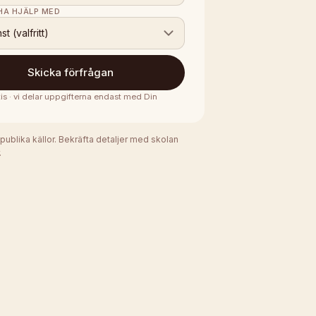
 HA HJÄLP MED
nst (valfritt)
Skicka förfrågan
is · vi delar uppgifterna endast med
Din
 publika källor. Bekräfta detaljer med skolan
.