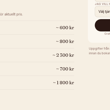
JAG VILL
Välj tjä
ör aktuellt pris.
~
600
kr
Grat
~
800
kr
Uppgifter från
innan du bokar
~
2 300
kr
~
700
kr
~
1 800
kr