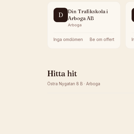
Din Trafikskola i
D
Arboga AB
Arboga
Inga omdömen
Be om offert
Hitta hit
Östra Nygatan 8 B
·
Arboga
Kunde inte ladda karta
Öppna i OpenStreetMap →