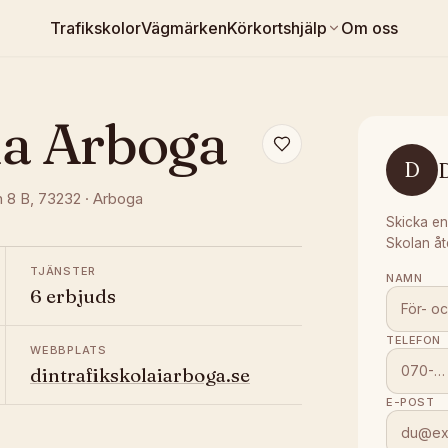
Trafikskolor
Vägmärken
Körkortshjälp
Om oss
la Arboga
D
n 8 B
, 73232
·
Arboga
Skicka en
Skolan åt
TJÄNSTER
NAMN
6 erbjuds
TELEFON
WEBBPLATS
dintrafikskolaiarboga.se
E-POST