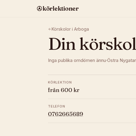
körlektioner
Körskolor i
Arboga
Din körsko
Inga publika omdömen ännu
Östra Nygata
KÖRLEKTION
från 600 kr
TELEFON
0762665689