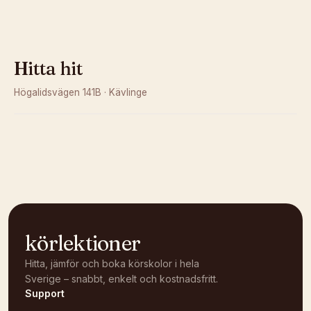
Hitta hit
Högalidsvägen 141B
·
Kävlinge
Kunde inte ladda karta
Öppna i OpenStreetMap →
körlektioner
Hitta, jämför och boka körskolor i hela
Sverige – snabbt, enkelt och kostnadsfritt.
Support