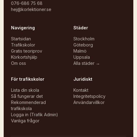
076-686 75 68
hej@korlektioner.se
Navigering
Städer
Startsidan
Stockholm
Trafikskolor
Göteborg
Gratis teoriprov
Malmö
Körkortshjälp
Uppsala
Om oss
Alla städer →
För trafikskolor
Juridiskt
Lista din skola
Kontakt
Så fungerar det
Integritetspolicy
Rekommenderad
Användarvillkor
trafikskola
Logga in (Trafik Admin)
Vanliga frågor