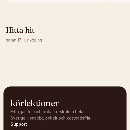
Hitta hit
gatan 17
·
Linköping
Kunde inte ladda karta
Öppna i OpenStreetMap →
körlektioner
Hitta, jämför och boka körskolor i hela
Sverige – snabbt, enkelt och kostnadsfritt.
Support