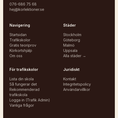
076-686 75 68
hej@korlektioner.se
Navigering
Städer
Startsidan
Stockholm
Trafikskolor
Göteborg
Gratis teoriprov
Malmö
Körkortshjälp
Uppsala
Om oss
Alla städer →
För trafikskolor
Juridiskt
Lista din skola
Kontakt
Så fungerar det
Integritetspolicy
Rekommenderad
Användarvillkor
trafikskola
Logga in (Trafik Admin)
Vanliga frågor