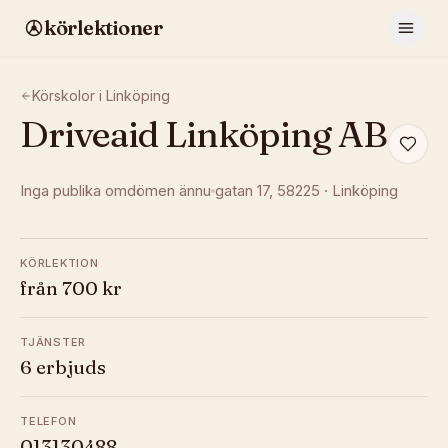
körlektioner
Körskolor i
Linköping
Driveaid Linköping AB
Inga publika omdömen ännu
gatan 17
, 58225
·
Linköping
KÖRLEKTION
från 700 kr
TJÄNSTER
6 erbjuds
TELEFON
013130488