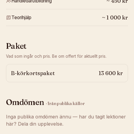
~
450
kr
Handledarutbildning
~
1 000
kr
Teorihjälp
Paket
Vad som ingår och pris. Be om offert för aktuellt pris.
B-körkortspaket
13 600 kr
Omdömen
· från publika källor
Inga publika omdömen ännu — har du tagit lektioner
här? Dela din upplevelse.