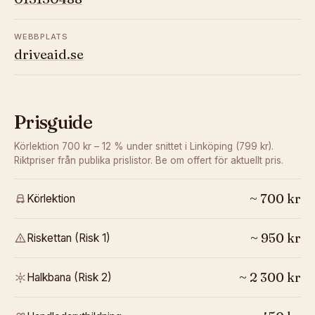
WEBBPLATS
driveaid.se
Prisguide
Körlektion 700 kr – 12 % under snittet i Linköping (799 kr).
Riktpriser från publika prislistor. Be om offert för aktuellt pris.
~
700
kr
Körlektion
~
950
kr
Riskettan (Risk 1)
~
2 300
kr
Halkbana (Risk 2)