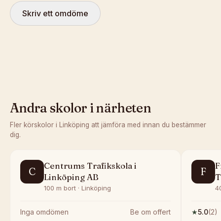
Skriv ett omdöme
Andra skolor i närheten
Fler körskolor i
Linköping
att jämföra med innan du bestämmer
dig.
Centrums Trafikskola i
F
C
F
Linköping AB
T
100 m bort · Linköping
4
Inga omdömen
Be om offert
★
5.0
(
2
)