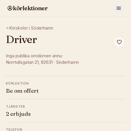
körlektioner
Körskolor i
Söderhamn
Driver
Inga publika omdömen ännu
Norrtullsgatan 21
, 82631
·
Söderhamn
KÖRLEKTION
Be om offert
TJÄNSTER
2 erbjuds
TELEFON