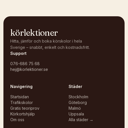
körlektioner
Hitta, jämför och boka körskolor i hela
Sverige – snabbt, enkelt och kostnadsfritt.
Support
076-686 75 68
hej@korlektioner.se
Navigering
Städer
Startsidan
Stockholm
Trafikskolor
Göteborg
Gratis teoriprov
Malmö
Körkortshjälp
Uppsala
Om oss
Alla städer →