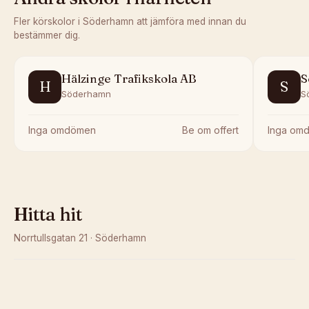
Fler körskolor i
Söderhamn
att jämföra med innan du
bestämmer dig.
Hälzinge Trafikskola AB
S
H
S
Söderhamn
S
Inga omdömen
Be om offert
Inga om
Hitta hit
Norrtullsgatan 21
·
Söderhamn
Kunde inte ladda karta
Öppna i OpenStreetMap →