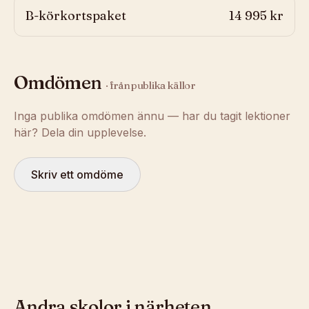
B-körkortspaket
14 995 kr
Omdömen
· från publika källor
Inga publika omdömen ännu — har du tagit lektioner
här? Dela din upplevelse.
Skriv ett omdöme
Andra skolor i närheten