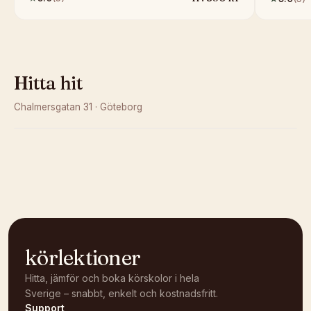
Hitta hit
Chalmersgatan 31
·
Göteborg
Kunde inte ladda karta
Öppna i OpenStreetMap →
körlektioner
Hitta, jämför och boka körskolor i hela
Sverige – snabbt, enkelt och kostnadsfritt.
Support