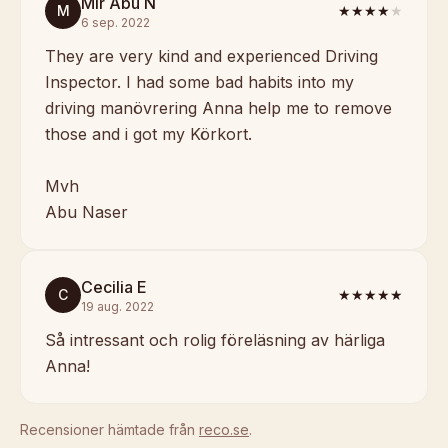
Mir Abu N
M
★★★★
★
6 sep. 2022
They are very kind and experienced Driving
Inspector. I had some bad habits into my
driving manövrering Anna help me to remove
those and i got my Körkort.
Mvh
Abu Naser
Cecilia E
C
★★★★★
19 aug. 2022
Så intressant och rolig föreläsning av härliga
Anna!
Recensioner hämtade från
reco.se
.