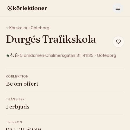
körlektioner
Körskolor i
Göteborg
Durgés Trafikskola
4.6
·
5
omdömen
Chalmersgatan 31
, 41135
·
Göteborg
KÖRLEKTION
Be om offert
TJÄNSTER
1 erbjuds
TELEFON
031-711 50 39