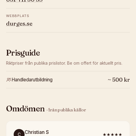
WEBBPLATS
durges.se
Prisguide
Riktpriser från publika prislistor. Be om offert för aktuellt pris.
~
500
kr
Handledarutbildning
Omdömen
· från publika källor
Christian S
C
★★★★★