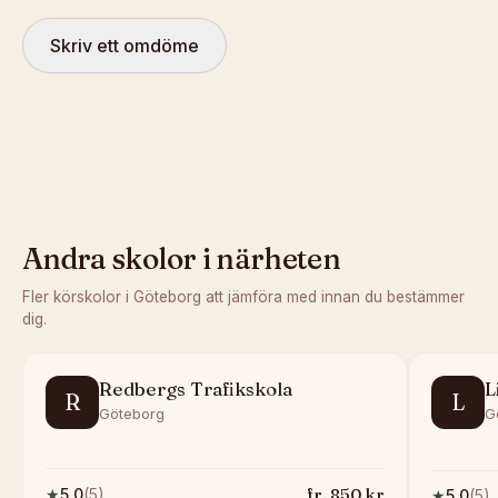
Skriv ett omdöme
Andra skolor i närheten
Fler körskolor i
Göteborg
att jämföra med innan du bestämmer
dig.
Redbergs Trafikskola
L
R
L
Göteborg
G
fr.
850
kr
★
5.0
(
5
)
★
5.0
(
5
)