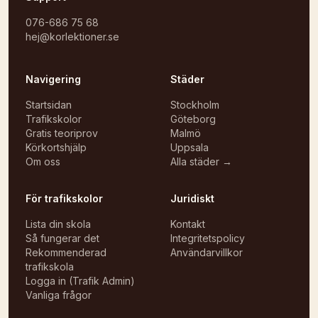
076-686 75 68
hej@korlektioner.se
Navigering
Städer
Startsidan
Stockholm
Trafikskolor
Göteborg
Gratis teoriprov
Malmö
Körkortshjälp
Uppsala
Om oss
Alla städer →
För trafikskolor
Juridiskt
Lista din skola
Kontakt
Så fungerar det
Integritetspolicy
Rekommenderad
Användarvillkor
trafikskola
Logga in (Trafik Admin)
Vanliga frågor