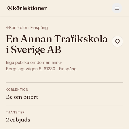
körlektioner
Körskolor i
Finspång
En Annan Trafikskola
i Sverige AB
Inga publika omdömen ännu
Bergslagsvägen 8
, 61230
·
Finspång
KÖRLEKTION
Be om offert
TJÄNSTER
2 erbjuds