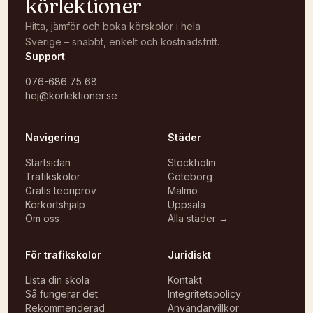
körlektioner
Hitta, jämför och boka körskolor i hela
Sverige – snabbt, enkelt och kostnadsfritt.
Support
076-686 75 68
hej@korlektioner.se
Navigering
Städer
Startsidan
Stockholm
Trafikskolor
Göteborg
Gratis teoriprov
Malmö
Körkortshjälp
Uppsala
Om oss
Alla städer →
För trafikskolor
Juridiskt
Lista din skola
Kontakt
Så fungerar det
Integritetspolicy
Rekommenderad
Användarvillkor