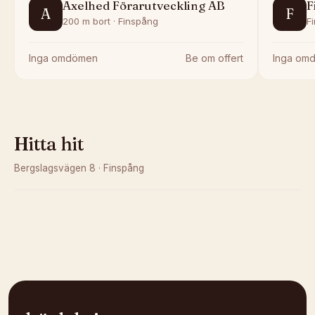
Axelhed Förarutveckling AB
F
A
F
200 m bort · Finspång
F
Inga omdömen
Be om offert
Inga om
Hitta hit
Bergslagsvägen 8
·
Finspång
Kunde inte ladda karta
Öppna i OpenStreetMap →