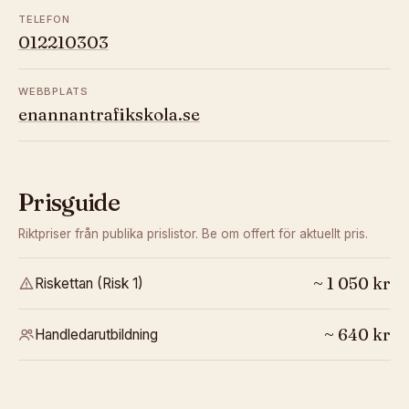
TELEFON
012210303
WEBBPLATS
enannantrafikskola.se
Prisguide
Riktpriser från publika prislistor. Be om offert för aktuellt pris.
~
1 050
kr
Riskettan (Risk 1)
~
640
kr
Handledarutbildning