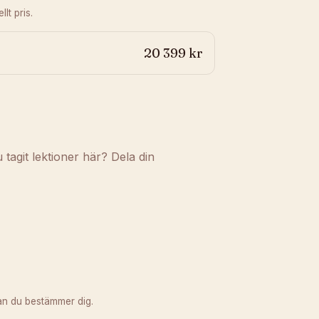
lt pris.
20 399 kr
agit lektioner här? Dela din
an du bestämmer dig.