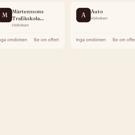
Mårtenssons
Auto
M
A
Trafikskola
Höllviken
Höllviken
Höllviken
Inga omdömen
Be om offert
Inga omdömen
Be om offe