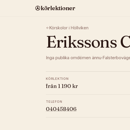
körlektioner
Körskolor i
Höllviken
Erikssons 
Inga publika omdömen ännu
Falsterboväg
KÖRLEKTION
från 1 190 kr
TELEFON
040458406