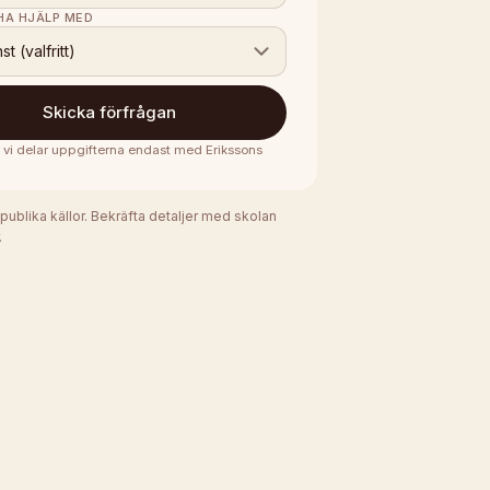
 HA HJÄLP MED
nst (valfritt)
Skicka förfrågan
 · vi delar uppgifterna endast med
Erikssons
 publika källor. Bekräfta detaljer med skolan
.