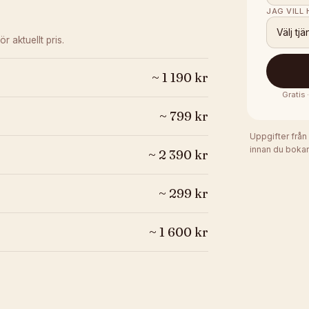
JAG VILL
Välj tjä
ör aktuellt pris.
~
1 190
kr
Gratis
~
799
kr
Uppgifter från
innan du bokar
~
2 390
kr
~
299
kr
~
1 600
kr