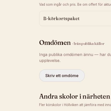
Vad som ingår och pris. Be om offert för aktuel
B-körkortspaket
Omdömen
· från publika källor
Inga publika omdömen ännu — har du t
upplevelse.
Skriv ett omdöme
Andra skolor i närheten
Fler körskolor i
Höllviken
att jämföra med inn