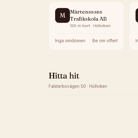
Mårtenssons
M
Trafikskola AB
100 m bort · Höllviken
Inga omdömen
Be om offert
Hitta hit
Falsterbovägen 50
·
Höllviken
Kunde inte ladda karta
Öppna i OpenStreetMap →