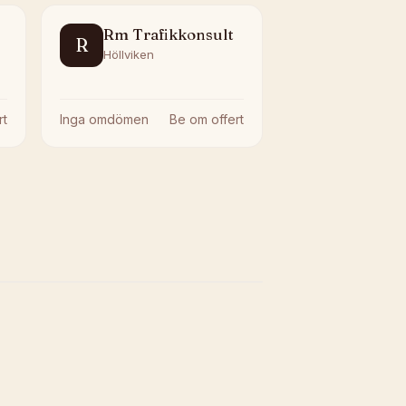
Rm Trafikkonsult
R
Höllviken
rt
Inga omdömen
Be om offert