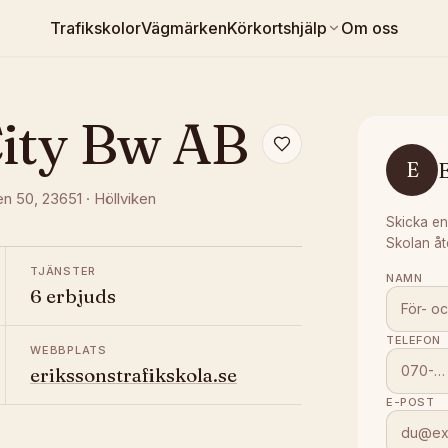
Trafikskolor
Vägmärken
Körkortshjälp
Om oss
City Bw AB
E
E
en 50
, 23651
·
Höllviken
Skicka en
Skolan åt
TJÄNSTER
NAMN
6 erbjuds
TELEFON
WEBBPLATS
erikssonstrafikskola.se
E-POST