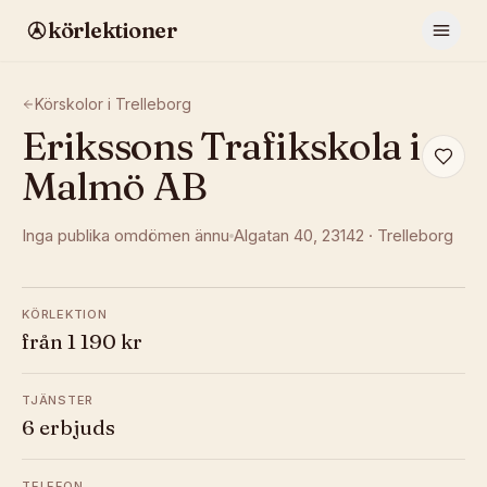
körlektioner
Körskolor i
Trelleborg
Erikssons Trafikskola i
Malmö AB
Inga publika omdömen ännu
Algatan 40
, 23142
·
Trelleborg
KÖRLEKTION
från 1 190 kr
TJÄNSTER
6 erbjuds
TELEFON