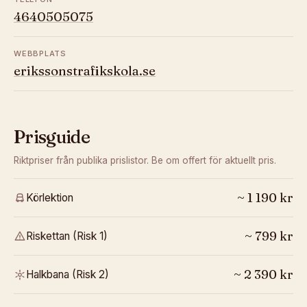
4640505075
WEBBPLATS
erikssonstrafikskola.se
Prisguide
Riktpriser från publika prislistor. Be om offert för aktuellt pris.
~
1 190
kr
Körlektion
~
799
kr
Riskettan (Risk 1)
~
2 390
kr
Halkbana (Risk 2)