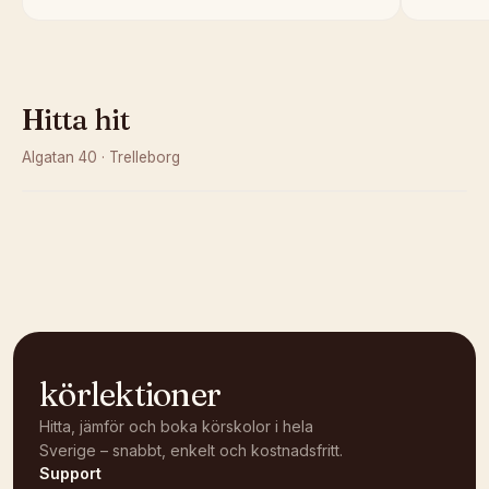
Hitta hit
Algatan 40
·
Trelleborg
Kunde inte ladda karta
Öppna i OpenStreetMap →
körlektioner
Hitta, jämför och boka körskolor i hela
Sverige – snabbt, enkelt och kostnadsfritt.
Support