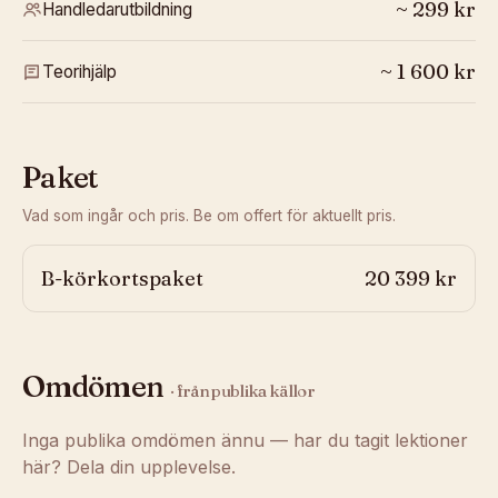
~
299
kr
Handledarutbildning
~
1 600
kr
Teorihjälp
Paket
Vad som ingår och pris. Be om offert för aktuellt pris.
B-körkortspaket
20 399 kr
Omdömen
· från publika källor
Inga publika omdömen ännu — har du tagit lektioner
här? Dela din upplevelse.