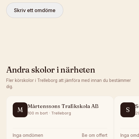
Skriv ett omdöme
Andra skolor i närheten
Fler körskolor i
Trelleborg
att jämföra med innan du bestämmer
dig.
Mårtenssons Trafikskola AB
S
M
S
100 m bort · Trelleborg
2
Inga omdömen
Be om offert
Inga om