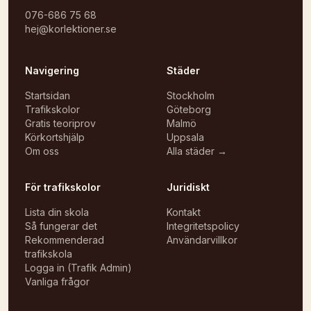
076-686 75 68
hej@korlektioner.se
Navigering
Städer
Startsidan
Stockholm
Trafikskolor
Göteborg
Gratis teoriprov
Malmö
Körkortshjälp
Uppsala
Om oss
Alla städer →
För trafikskolor
Juridiskt
Lista din skola
Kontakt
Så fungerar det
Integritetspolicy
Rekommenderad
Användarvillkor
trafikskola
Logga in (Trafik Admin)
Vanliga frågor