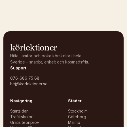
Kunde inte ladda karta
Öppna i OpenStreetMap →
körlektioner
Hitta, jämför och boka körskolor i hela
Sverige – snabbt, enkelt och kostnadsfritt.
Support
076-686 75 68
hej@korlektioner.se
Navigering
Städer
Startsidan
Stockholm
Trafikskolor
Göteborg
Gratis teoriprov
Malmö