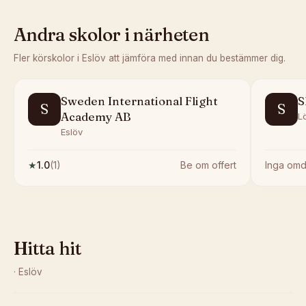
Andra skolor i närheten
Fler körskolor i
Eslöv
att jämföra med innan du bestämmer dig.
Sweden International Flight
S
S
S
Academy AB
L
Eslöv
★
1.0
(
1
)
Be om offert
Inga om
Hitta hit
·
Eslöv