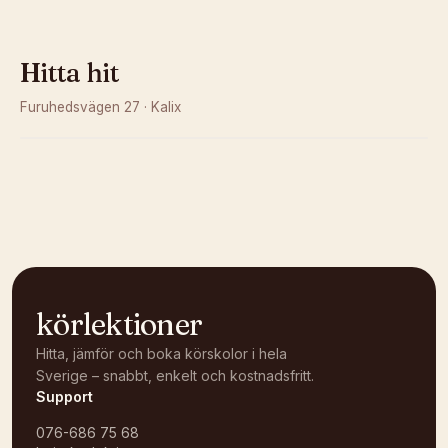
Hitta hit
Furuhedsvägen 27
·
Kalix
Kunde inte ladda karta
Öppna i OpenStreetMap →
körlektioner
Hitta, jämför och boka körskolor i hela
Sverige – snabbt, enkelt och kostnadsfritt.
Support
076-686 75 68