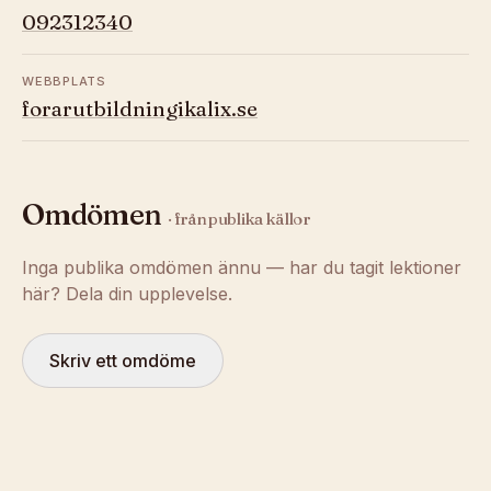
092312340
WEBBPLATS
forarutbildningikalix.se
Omdömen
· från publika källor
Inga publika omdömen ännu — har du tagit lektioner
här? Dela din upplevelse.
Skriv ett omdöme