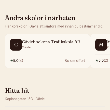
Andra skolor i närheten
Fler körskolor i
Gävle
att jämföra med innan du bestämmer dig.
Gävlebockens Trafikskola AB
M
G
M
Gävle
G
★
5.0
(
2
)
★
5.0
(
4
)
Be om offert
Hitta hit
Kaplansgatan 15C
·
Gävle