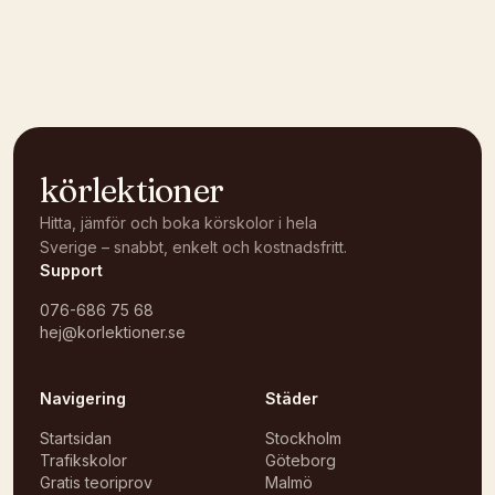
Kunde inte ladda karta
Öppna i OpenStreetMap →
körlektioner
Hitta, jämför och boka körskolor i hela
Sverige – snabbt, enkelt och kostnadsfritt.
Support
076-686 75 68
hej@korlektioner.se
Navigering
Städer
Startsidan
Stockholm
Trafikskolor
Göteborg
Gratis teoriprov
Malmö