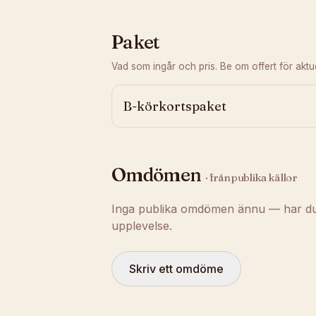
Paket
Vad som ingår och pris. Be om offert för aktuel
B-körkortspaket
Omdömen
· från publika källor
Inga publika omdömen ännu — har du t
upplevelse.
Skriv ett omdöme