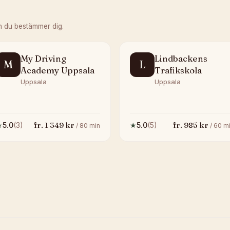
n du bestämmer dig.
My Driving
Lindbackens
M
L
Academy Uppsala
Trafikskola
Uppsala
Uppsala
fr.
1 349
kr
fr.
985
kr
★
5.0
(
3
)
★
5.0
(
5
)
/
80
min
/
60
mi