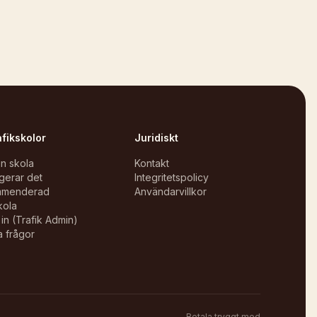
afikskolor
Juridiskt
in skola
Kontakt
gerar det
Integritetspolicy
mmenderad
Användarvillkor
kola
in (Trafik Admin)
a frågor
Betala tryggt med