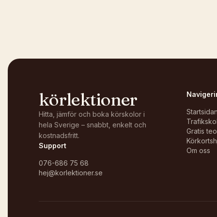
Kunde inte ladda karta
Öppna i OpenStreetMap →
körlektioner
Navigeri
Startsida
Hitta, jämför och boka körskolor i
Trafiksko
hela Sverige – snabbt, enkelt och
Gratis te
kostnadsfritt.
Körkortsh
Support
Om oss
076-686 75 68
hej@korlektioner.se