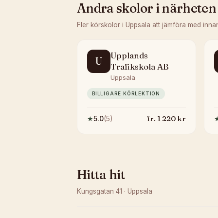
Andra skolor i närheten
Fler körskolor i
Uppsala
att jämföra med inna
Upplands
U
Trafikskola AB
Uppsala
BILLIGARE KÖRLEKTION
fr.
1 220
kr
★
5.0
(
5
)
Hitta hit
Kungsgatan 41
·
Uppsala