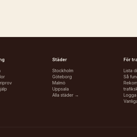
ng
Städer
För tr
n
Stockholm
Lista d
lor
Göteborg
Så fun
oriprov
Malmö
Reko
jälp
Uppsala
trafiks
Alla städer →
Logga 
Vanlig