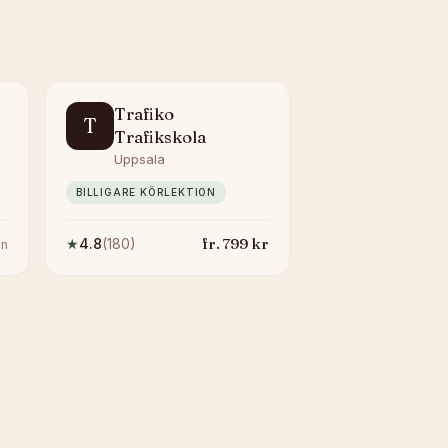
Trafiko
T
Trafikskola
Uppsala
BILLIGARE KÖRLEKTION
fr.
799
kr
★
4.8
(
180
)
n