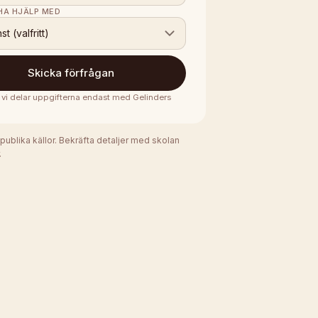
 HA HJÄLP MED
nst (valfritt)
Skicka förfrågan
· vi delar uppgifterna endast med
Gelinders
 publika källor. Bekräfta detaljer med skolan
.