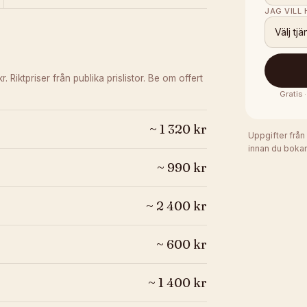
JAG VILL
Välj tjä
kr.
Riktpriser från publika prislistor. Be om offert
Gratis 
~
1 320
kr
Uppgifter från
innan du bokar
~
990
kr
~
2 400
kr
~
600
kr
~
1 400
kr