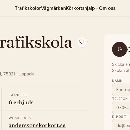
Trafikskolor
Vägmärken
Körkortshjälp
Om oss
rafikskola
G
G
Skicka en
Skolan åt
1
, 75321
·
Uppsala
NAMN
TJÄNSTER
TELEFON
6 erbjuds
E-POST
WEBBPLATS
anderssonskorkort.se