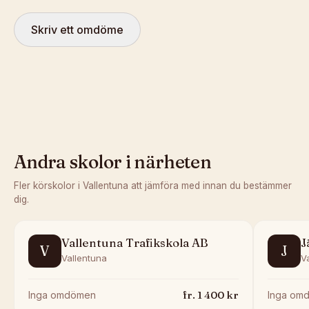
Skriv ett omdöme
Andra skolor i närheten
Fler körskolor i
Vallentuna
att jämföra med innan du bestämmer
dig.
Vallentuna Trafikskola AB
J
V
J
Vallentuna
V
fr.
1 400
kr
Inga omdömen
Inga om