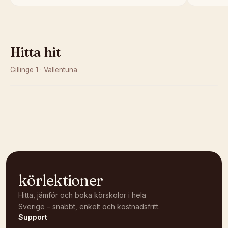
Hitta hit
Gillinge 1
·
Vallentuna
Kunde inte ladda karta
Öppna i OpenStreetMap →
körlektioner
Hitta, jämför och boka körskolor i hela
Sverige – snabbt, enkelt och kostnadsfritt.
Support