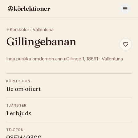
körlektioner
Körskolor i
Vallentuna
Gillingebanan
Inga publika omdömen ännu
Gillinge 1
, 18691
·
Vallentuna
KÖRLEKTION
Be om offert
TJÄNSTER
1 erbjuds
TELEFON
0851440300