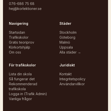
076-686 75 68
hej@korlektioner.se
Navigering
Städer
Startsidan
Stockholm
Trafikskolor
Göteborg
Gratis teoriprov
Malmö
Körkortshjälp
Uppsala
Om oss
Alla städer →
För trafikskolor
Juridiskt
Lista din skola
Kontakt
Så fungerar det
Integritetspolicy
Rekommenderad
Användarvillkor
trafikskola
Logga in (Trafik Admin)
Vanliga frågor