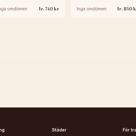
fr.
740
kr
fr.
850
k
Inga omdömen
Inga omdömen
ng
Städer
För tr