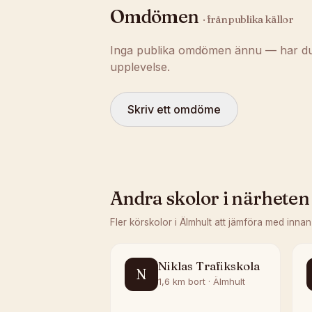
Omdömen
· från publika källor
Inga publika omdömen ännu — har du t
upplevelse.
Skriv ett omdöme
Andra skolor i närheten
Fler körskolor i
Älmhult
att jämföra med innan
Niklas Trafikskola
N
1,6 km bort · Älmhult