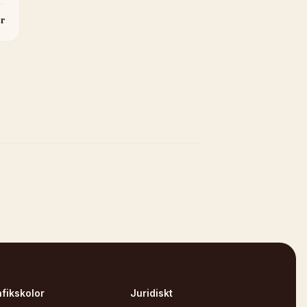
r
afikskolor
Juridiskt