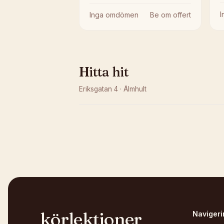
Inga omdömen
Be om offert
Hitta hit
Eriksgatan 4
·
Älmhult
Kunde inte ladda karta
Öppna i OpenStreetMap →
körlektioner
Navigeri