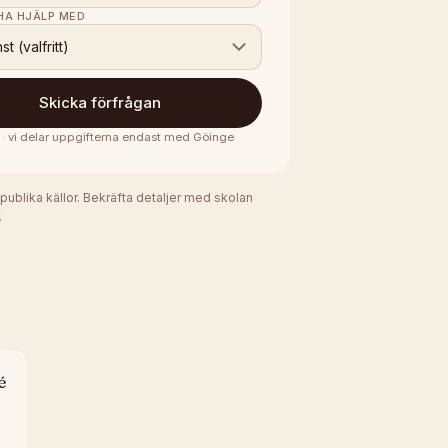
 HA HJÄLP MED
nst (valfritt)
Skicka förfrågan
s · vi delar uppgifterna endast med
Göinge
 publika källor. Bekräfta detaljer med skolan
.
é