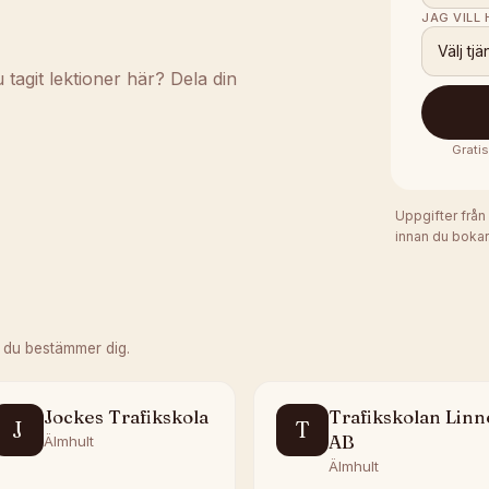
JAG VILL
Välj tjä
agit lektioner här? Dela din
Grati
Uppgifter från
innan du bokar
 du bestämmer dig.
Jockes Trafikskola
Trafikskolan Linn
J
T
AB
Älmhult
Älmhult