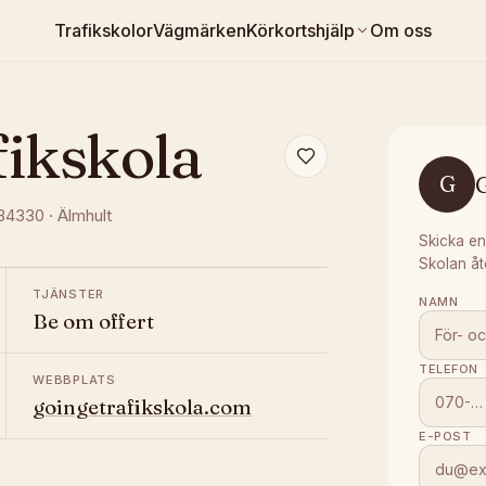
Trafikskolor
Vägmärken
Körkortshjälp
Om oss
fikskola
G
 34330
·
Älmhult
Skicka en
Skolan åt
TJÄNSTER
NAMN
Be om offert
TELEFON
WEBBPLATS
goingetrafikskola.com
E-POST