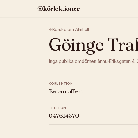
körlektioner
Körskolor i
Älmhult
Göinge Tra
Inga publika omdömen ännu
Eriksgatan 4
,
KÖRLEKTION
Be om offert
TELEFON
047614370