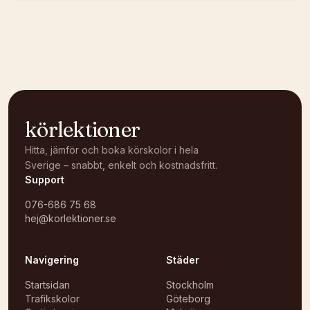
Kunde inte ladda karta
Öppna i OpenStreetMap →
körlektioner
Hitta, jämför och boka körskolor i hela
Sverige – snabbt, enkelt och kostnadsfritt.
Support
076-686 75 68
hej@korlektioner.se
Navigering
Städer
Startsidan
Stockholm
Trafikskolor
Göteborg