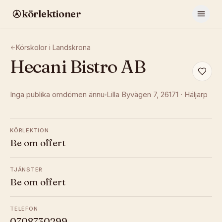
körlektioner
Körskolor i
Landskrona
Hecani Bistro AB
Inga publika omdömen ännu
Lilla Byvägen 7
, 26171
·
Häljarp
KÖRLEKTION
Be om offert
TJÄNSTER
Be om offert
TELEFON
0708730299