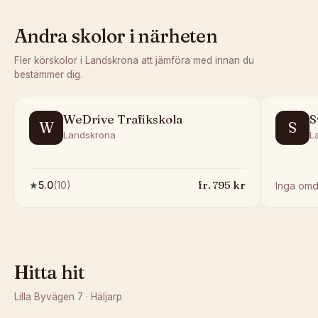
Andra skolor i närheten
Fler körskolor i
Landskrona
att jämföra med innan du
bestämmer dig.
WeDrive Trafikskola
S
W
S
Landskrona
L
fr.
795
kr
★
5.0
(
10
)
Inga om
Hitta hit
Lilla Byvägen 7
·
Häljarp