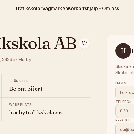
Trafikskolor
Vägmärken
Körkortshjälp
Om oss
ikskola AB
H
, 24235
·
Hörby
Skicka en
Skolan åt
TJÄNSTER
NAMN
Be om offert
TELEFON
WEBBPLATS
horbytrafikskola.se
E-POST