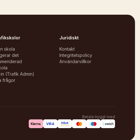
afikskolor
Juridiskt
in skola
Kontakt
gerar det
Integritetspolicy
mmenderad
Användarvillkor
kola
in (Trafik Admin)
a frågor
Betala tryggt med
VISA
VISA
Klarna.
swish
ELECTRON