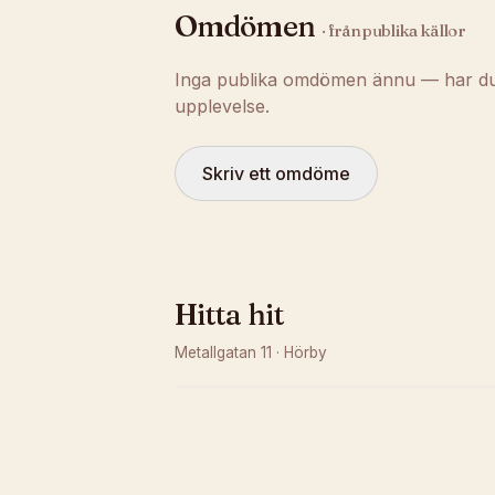
Omdömen
· från publika källor
Inga publika omdömen ännu — har du t
upplevelse.
Skriv ett omdöme
Hitta hit
Metallgatan 11
·
Hörby
Kunde inte ladda karta
Öppna i OpenStreetMap →