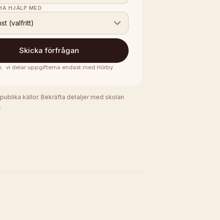
 HA HJÄLP MED
nst (valfritt)
Skicka förfrågan
s · vi delar uppgifterna endast med
Hörby
 publika källor. Bekräfta detaljer med skolan
.