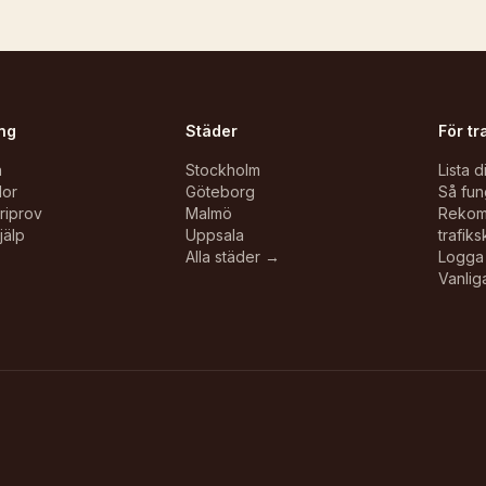
ng
Städer
För tr
n
Stockholm
Lista d
lor
Göteborg
Så fun
oriprov
Malmö
Reko
jälp
Uppsala
trafiks
Alla städer →
Logga 
Vanlig