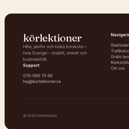
körlektioner
Navigeri
Startsida
Hitta, jämför och boka körskolor i
Trafiksko
hela Sverige – snabbt, enkelt och
Gratis te
kostnadsfritt.
Körkortsh
Support
Om oss
076-686 75 68
hej@korlektioner.se
©
2026
Körlektioner