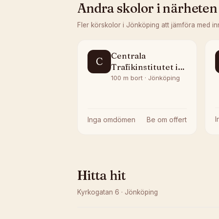
Andra skolor i närheten
Fler körskolor i
Jönköping
att jämföra med in
Centrala
C
Trafikinstitutet i
Jönköping AB
100 m bort · Jönköping
Inga omdömen
Be om offert
Hitta hit
Kyrkogatan 6
·
Jönköping