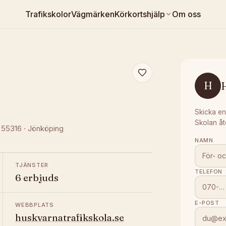
Trafikskolor
Vägmärken
Körkortshjälp
Om oss
H
Skicka en
Skolan åt
, 55316
·
Jönköping
NAMN
TJÄNSTER
TELEFON
6 erbjuds
E-POST
WEBBPLATS
huskvarnatrafikskola.se