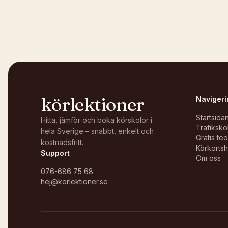
Kunde inte ladda karta
Öppna i OpenStreetMap →
körlektioner
Navigeri
Startsida
Hitta, jämför och boka körskolor i
Trafiksko
hela Sverige – snabbt, enkelt och
Gratis te
kostnadsfritt.
Körkortsh
Support
Om oss
076-686 75 68
hej@korlektioner.se