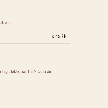
lt pris.
9 495 kr
agit lektioner här? Dela din