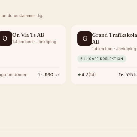
nan du bestämmer dig.
On Via Ts AB
Grand Trafikskola
O
G
AB
1,4 km bort · Jönköping
1,4 km bort · Jönköping
BILLIGARE KÖRLEKTION
fr.
990
kr
fr.
575
k
Inga omdömen
★
4.7
(
14
)