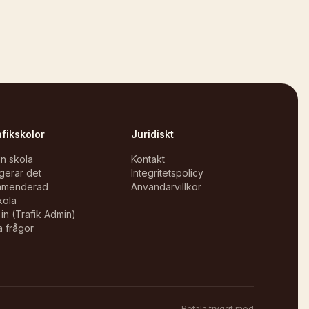
afikskolor
Juridiskt
in skola
Kontakt
gerar det
Integritetspolicy
mmenderad
Användarvillkor
kola
in (Trafik Admin)
a frågor
Betala tryggt med