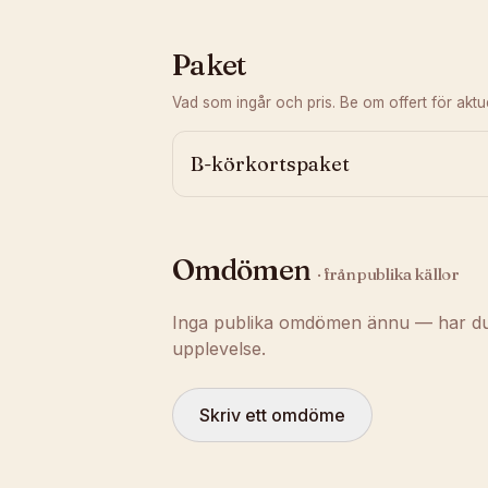
Paket
Vad som ingår och pris. Be om offert för aktuel
B-körkortspaket
Omdömen
· från publika källor
Inga publika omdömen ännu — har du t
upplevelse.
Skriv ett omdöme