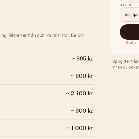
JAG VILL
Välj tjä
ping.
Riktpriser från publika prislistor. Be om
Gratis 
~
995
kr
Uppgifter från
innan du bokar
~
800
kr
~
2 400
kr
~
600
kr
~
1 000
kr