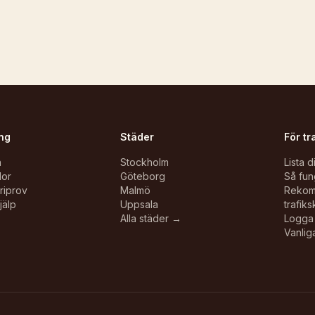
ng
Städer
För tr
n
Stockholm
Lista d
lor
Göteborg
Så fun
oriprov
Malmö
Reko
jälp
Uppsala
trafiks
Alla städer →
Logga 
Vanlig