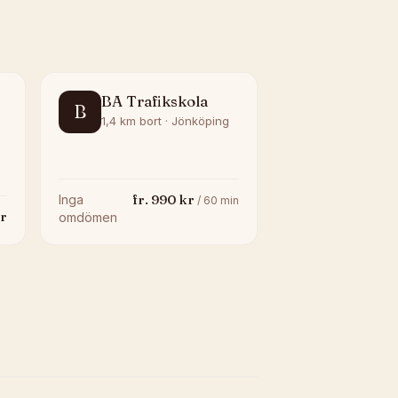
BA Trafikskola
B
1,4 km bort · Jönköping
fr.
990
kr
Inga
/
60
min
r
omdömen