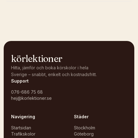
Kunde inte ladda karta
Öppna i OpenStreetMap →
körlektioner
Hitta, jämför och boka körskolor i hela
Sverige – snabbt, enkelt och kostnadsfritt.
Support
076-686 75 68
hej@korlektioner.se
Navigering
Städer
Startsidan
Stockholm
Trafikskolor
Göteborg