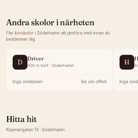
Andra skolor i närheten
Fler körskolor i
Söderhamn
att jämföra med innan du
bestämmer dig.
Driver
H
D
H
400 m bort · Söderhamn
S
Inga omdömen
Be om offert
Inga om
Hitta hit
Köpmangatan 13
·
Söderhamn