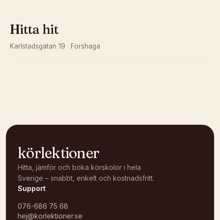
Hitta hit
Karlstadsgatan 19
·
Forshaga
Kunde inte ladda karta
Öppna i OpenStreetMap →
körlektioner
Hitta, jämför och boka körskolor i hela
Sverige – snabbt, enkelt och kostnadsfritt.
Support
076-686 75 68
hej@korlektioner.se