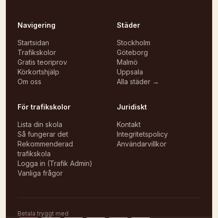
Navigering
Städer
Startsidan
Stockholm
Trafikskolor
Göteborg
Gratis teoriprov
Malmö
Körkortshjälp
Uppsala
Om oss
Alla städer →
För trafikskolor
Juridiskt
Lista din skola
Kontakt
Så fungerar det
Integritetspolicy
Rekommenderad
Användarvillkor
trafikskola
Logga in (Trafik Admin)
Vanliga frågor
Betala tryggt med