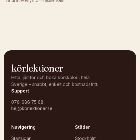
Andra Avenyn 2
·
Hässleholm
Kunde inte ladda karta
Öppna i OpenStreetMap →
körlektioner
Hitta, jämför och boka körskolor i hela
Sverige – snabbt, enkelt och kostnadsfritt.
Support
076-686 75 68
hej@korlektioner.se
Navigering
Städer
Startsidan
Stockholm