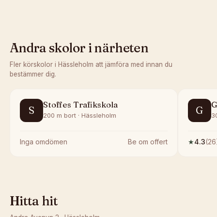
Andra skolor i närheten
Fler körskolor i
Hässleholm
att jämföra med innan du
bestämmer dig.
Stoffes Trafikskola
G
S
G
200 m bort · Hässleholm
3
Inga omdömen
Be om offert
★
4.3
(
26
Hitta hit