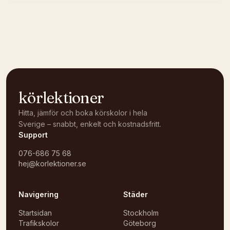
Kunde inte ladda karta
Öppna i OpenStreetMap →
körlektioner
Hitta, jämför och boka körskolor i hela
Sverige – snabbt, enkelt och kostnadsfritt.
Support
076-686 75 68
hej@korlektioner.se
Navigering
Städer
Startsidan
Stockholm
Trafikskolor
Göteborg