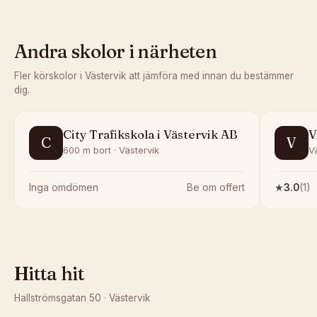
Andra skolor i närheten
Fler körskolor i
Västervik
att jämföra med innan du bestämmer
dig.
City Trafikskola i Västervik AB
V
C
V
600 m bort · Västervik
V
Inga omdömen
Be om offert
★
3.0
(
1
)
Hitta hit
Hallströmsgatan 50
·
Västervik