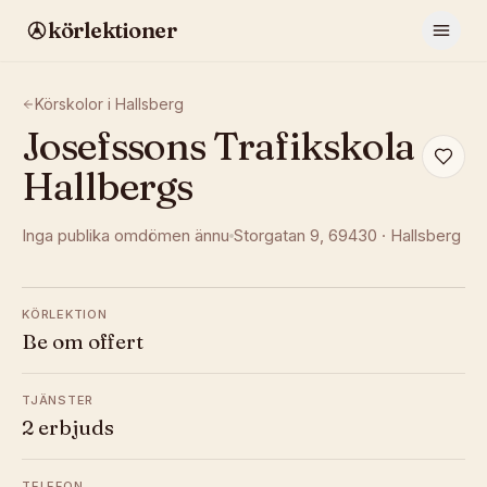
körlektioner
Körskolor i
Hallsberg
Josefssons Trafikskola
Hallbergs
Inga publika omdömen ännu
Storgatan 9
, 69430
·
Hallsberg
KÖRLEKTION
Be om offert
TJÄNSTER
2 erbjuds
TELEFON