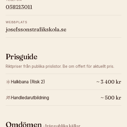
058213011
WEBBPLATS
josefssonstrafikskola.se
Prisguide
Riktpriser från publika prislistor. Be om offert för aktuellt pris.
~
3 400
kr
Halkbana (Risk 2)
~
500
kr
Handledarutbildning
Omdömen
· från publika källor