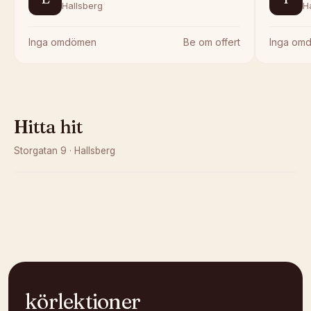
Hallsberg
H
Inga omdömen
Be om offert
Inga om
Hitta hit
Storgatan 9
·
Hallsberg
Kunde inte ladda karta
Öppna i OpenStreetMap →
körlektioner