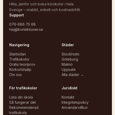
Hitta, jämför och boka körskolor i hela
Sverige – snabbt, enkelt och kostnadsfritt.
Support
076-686 75 68
hej@korlektioner.se
Navigering
Städer
Startsidan
Stockholm
Trafikskolor
Göteborg
Gratis teoriprov
Malmö
Körkortshjälp
Uppsala
Om oss
Alla städer →
För trafikskolor
Juridiskt
Lista din skola
Kontakt
Så fungerar det
Integritetspolicy
Rekommenderad
Användarvillkor
trafikskola