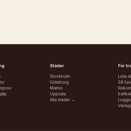
ng
Städer
För tr
n
Stockholm
Lista d
lor
Göteborg
Så fun
oriprov
Malmö
Reko
jälp
Uppsala
trafiks
Alla städer →
Logga 
Vanlig