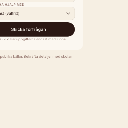
 HA HJÄLP MED
nst (valfritt)
Skicka förfrågan
s · vi delar uppgifterna endast med
Kinna
 publika källor. Bekräfta detaljer med skolan
.