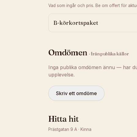
Vad som ingår och pris. Be om offert för aktuel
B-körkortspaket
Omdömen
· från publika källor
Inga publika omdömen ännu — har du t
upplevelse.
Skriv ett omdöme
Hitta hit
Prästgatan 9 A
·
Kinna