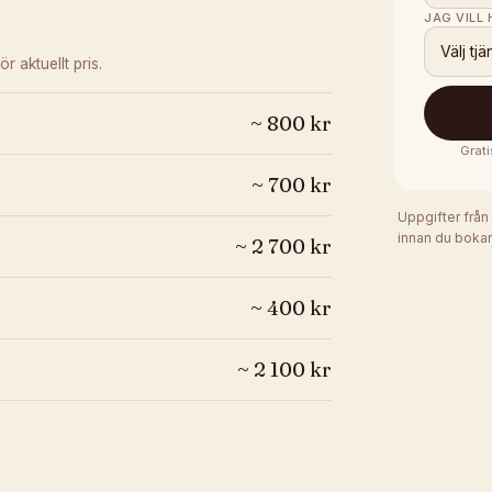
JAG VILL
Välj tjä
ör aktuellt pris.
~
800
kr
Grati
~
700
kr
Uppgifter från
innan du bokar
~
2 700
kr
~
400
kr
~
2 100
kr