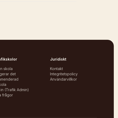
afikskolor
Juridiskt
in skola
Kontakt
gerar det
Integritetspolicy
mmenderad
Användarvillkor
kola
in (Trafik Admin)
a frågor