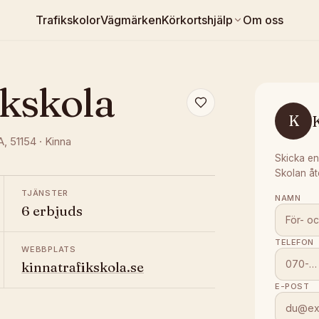
Trafikskolor
Vägmärken
Körkortshjälp
Om oss
ikskola
K
K
A
, 51154
·
Kinna
Skicka en
Skolan åt
TJÄNSTER
NAMN
6 erbjuds
TELEFON
WEBBPLATS
kinnatrafikskola.se
E-POST