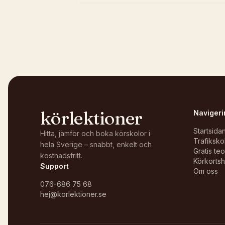
Kunde inte ladda karta
Öppna i OpenStreetMap →
körlektioner
Navigeri
Startsida
Hitta, jämför och boka körskolor i
Trafiksko
hela Sverige – snabbt, enkelt och
Gratis te
kostnadsfritt.
Körkortsh
Support
Om oss
076-686 75 68
hej@korlektioner.se