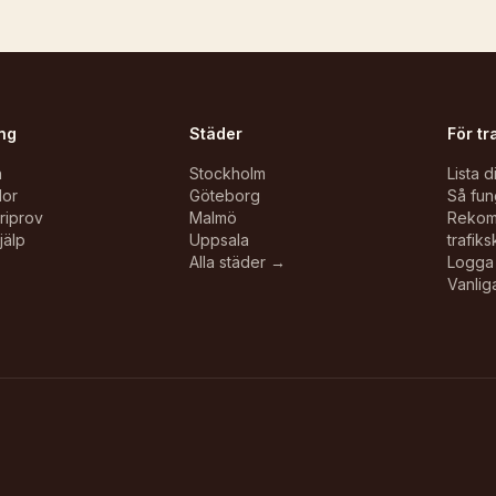
ng
Städer
För tr
n
Stockholm
Lista d
lor
Göteborg
Så fun
oriprov
Malmö
Reko
jälp
Uppsala
trafiks
Alla städer →
Logga 
Vanlig