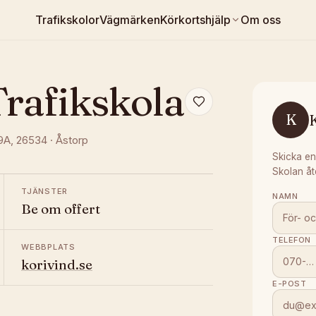
Trafikskolor
Vägmärken
Körkortshjälp
Om oss
Trafikskola
K
K
19A
, 26534
·
Åstorp
Skicka en
Skolan åt
TJÄNSTER
NAMN
Be om offert
TELEFON
WEBBPLATS
korivind.se
E-POST