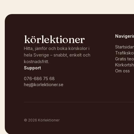
körlektioner
Navigeri
Startsida
Hitta, jämför och boka körskolor i
Trafiksko
hela Sverige – snabbt, enkelt och
Gratis te
kostnadsfritt.
Körkortsh
Support
Om oss
076-686 75 68
hej@korlektioner.se
©
2026
Körlektioner