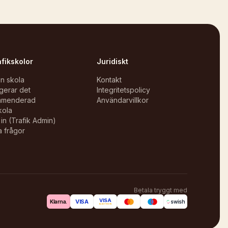
afikskolor
Juridiskt
in skola
Kontakt
gerar det
Integritetspolicy
mmenderad
Användarvillkor
kola
in (Trafik Admin)
a frågor
Betala tryggt med
VISA
VISA
Klarna.
swish
ELECTRON