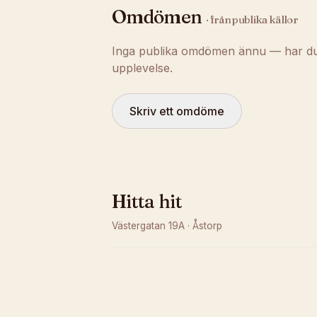
Omdömen
· från publika källor
Inga publika omdömen ännu — har du t
upplevelse.
Skriv ett omdöme
Hitta hit
Västergatan 19A
·
Åstorp
Kunde inte ladda karta
Öppna i OpenStreetMap →