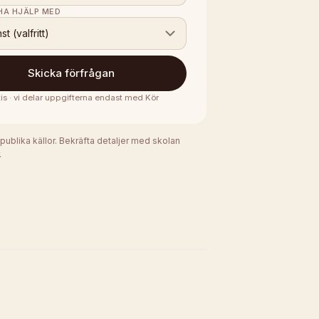
 HA HJÄLP MED
nst (valfritt)
Skicka förfrågan
is · vi delar uppgifterna endast med
Kör
 publika källor. Bekräfta detaljer med skolan
.