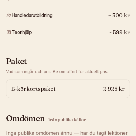
~
300
kr
Handledarutbildning
~
599
kr
Teorihjälp
Paket
Vad som ingår och pris. Be om offert för aktuellt pris.
B-körkortspaket
2 925 kr
Omdömen
· från publika källor
Inga publika omdömen ännu — har du tagit lektioner