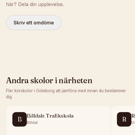
här? Dela din upplevelse.
Skriv ett omdöme
Andra skolor i närheten
Fler körskolor i
Göteborg
att jämföra med innan du bestämmer
dig.
Billdals Trafikskola
R
B
R
Billdal
G