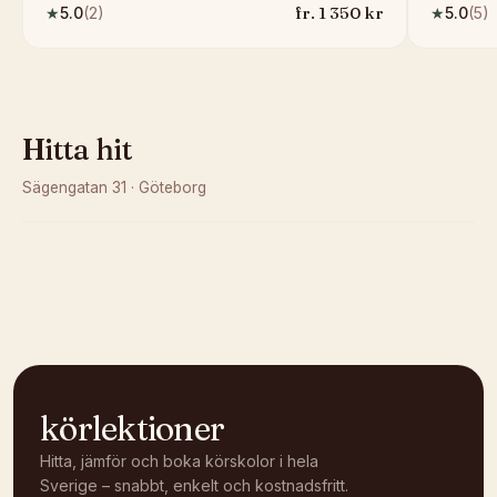
fr.
1 350
kr
★
5.0
(
2
)
★
5.0
(
5
)
Hitta hit
Sägengatan 31
·
Göteborg
Kunde inte ladda karta
Öppna i OpenStreetMap →
körlektioner
Hitta, jämför och boka körskolor i hela
Sverige – snabbt, enkelt och kostnadsfritt.