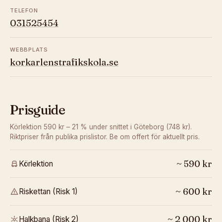
TELEFON
031525454
WEBBPLATS
korkarlenstrafikskola.se
Prisguide
Körlektion 590 kr – 21 % under snittet i Göteborg (748 kr).
Riktpriser från publika prislistor. Be om offert för aktuellt pris.
~
590
kr
Körlektion
~
600
kr
Riskettan (Risk 1)
~
2 000
kr
Halkbana (Risk 2)