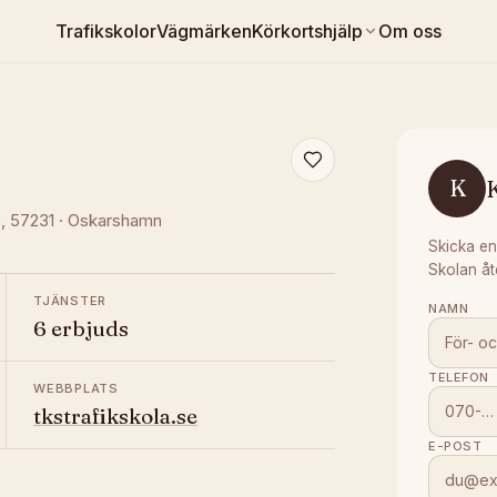
Trafikskolor
Vägmärken
Körkortshjälp
Om oss
K
B
, 57231
·
Oskarshamn
Skicka en
Skolan åt
TJÄNSTER
NAMN
6 erbjuds
TELEFON
WEBBPLATS
tkstrafikskola.se
E-POST