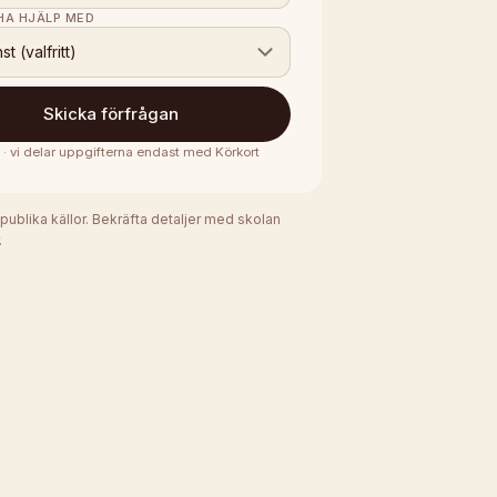
 HA HJÄLP MED
nst (valfritt)
Skicka förfrågan
s · vi delar uppgifterna endast med
Körkort
 publika källor. Bekräfta detaljer med skolan
.