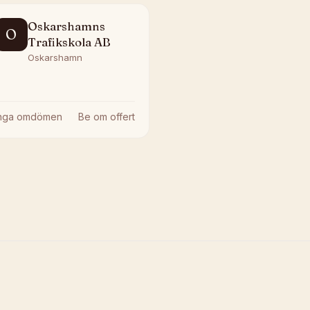
Oskarshamns
O
Trafikskola AB
Oskarshamn
Inga omdömen
Be om offert