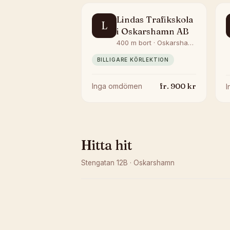
Lindas Trafikskola
L
i Oskarshamn AB
400 m bort · Oskarshamn
BILLIGARE KÖRLEKTION
fr.
900
kr
Inga omdömen
Hitta hit
Stengatan 12B
·
Oskarshamn
Kunde inte ladda karta
Öppna i OpenStreetMap →