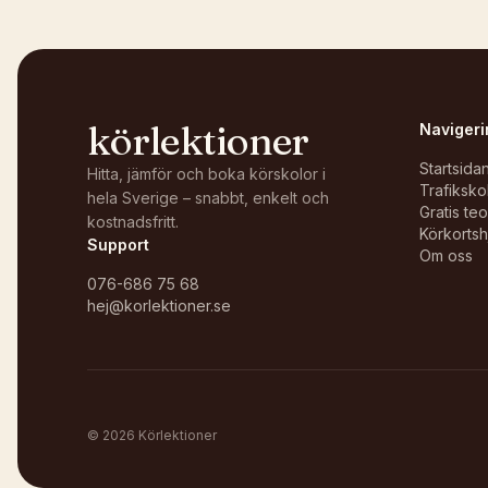
körlektioner
Navigeri
Startsida
Hitta, jämför och boka körskolor i
Trafiksko
hela Sverige – snabbt, enkelt och
Gratis te
kostnadsfritt.
Körkortsh
Support
Om oss
076-686 75 68
hej@korlektioner.se
©
2026
Körlektioner