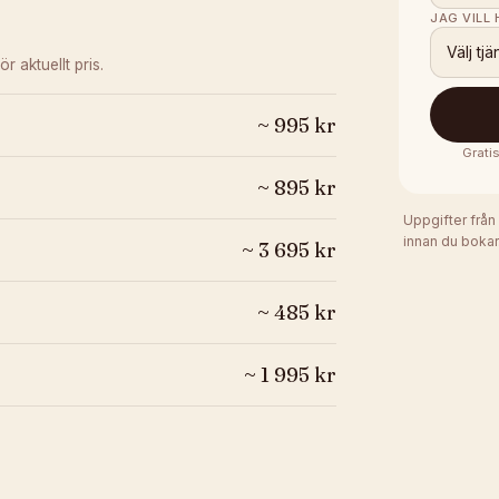
JAG VILL
Välj tjä
ör aktuellt pris.
~
995
kr
Grati
~
895
kr
Uppgifter från
innan du bokar
~
3 695
kr
~
485
kr
~
1 995
kr