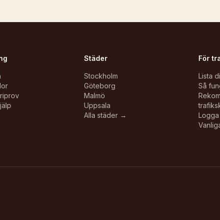
ng
Städer
För tr
n
Stockholm
Lista d
lor
Göteborg
Så fun
oriprov
Malmö
Reko
jälp
Uppsala
trafiks
Alla städer →
Logga 
Vanlig