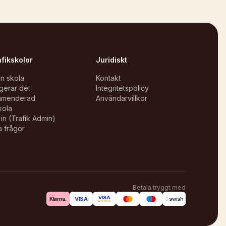
afikskolor
Juridiskt
in skola
Kontakt
gerar det
Integritetspolicy
mmenderad
Användarvillkor
kola
in (Trafik Admin)
a frågor
Betala tryggt med
VISA
VISA
Klarna.
swish
ELECTRON