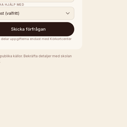
 HA HJÄLP MED
nst (valfritt)
Skicka förfrågan
vi delar uppgifterna endast med
Körkortcenter
 publika källor. Bekräfta detaljer med skolan
.