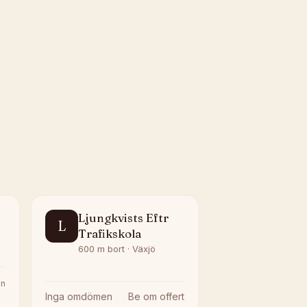
Ljungkvists Eftr
L
Trafikskola
600 m bort · Växjö
n
Inga omdömen
Be om offert