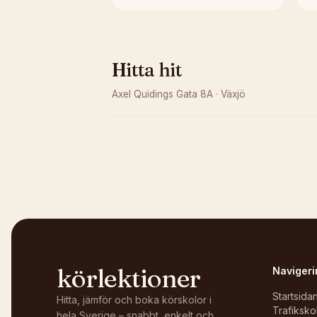
Hitta hit
Axel Quidings Gata 8A
·
Växjö
Kunde inte ladda karta
Öppna i OpenStreetMap →
körlektioner
Navigeri
Startsida
Hitta, jämför och boka körskolor i
Trafiksko
hela Sverige – snabbt, enkelt och