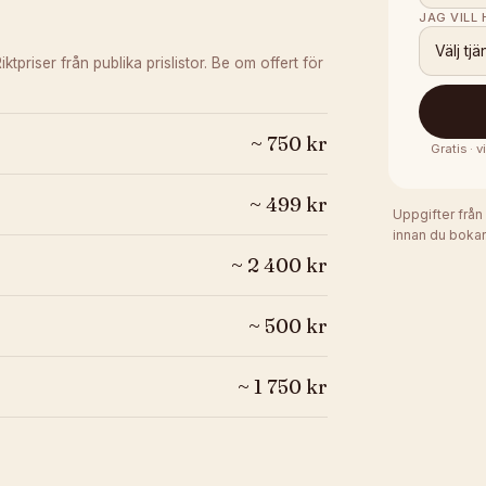
JAG VILL
Välj tjä
iktpriser från publika prislistor. Be om offert för
~
750
kr
Gratis · 
~
499
kr
Uppgifter från
innan du bokar
~
2 400
kr
~
500
kr
~
1 750
kr