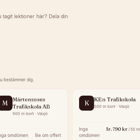
agit lektioner här? Dela din
du bestämmer dig.
Mårtenssons
KE:s Trafikskola
M
K
Trafikskola AB
500 m bort · Växjö
500 m bort · Växjö
fr.
790
kr
Inga
/
55
mi
Inga omdömen
Be om offert
omdömen