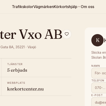
Trafikskolor
Vägmärken
Körkortshjälp
Om oss
ter Vxo AB
K
 Gata 8A
, 35221
·
Växjö
Skicka en
Skolan åt
TJÄNSTER
NAMN
5 erbjuds
TELEFON
WEBBPLATS
korkortcenter.nu
E-POST