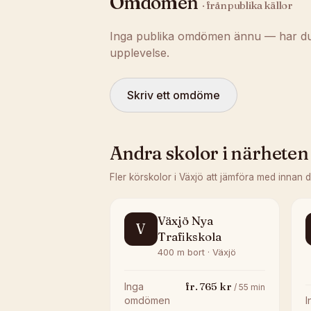
Omdömen
· från publika källor
Inga publika omdömen ännu — har du t
upplevelse.
Skriv ett omdöme
Andra skolor i närheten
Fler körskolor i
Växjö
att jämföra med innan 
Växjö Nya
V
Trafikskola
400 m bort · Växjö
fr.
765
kr
Inga
/
55
min
omdömen