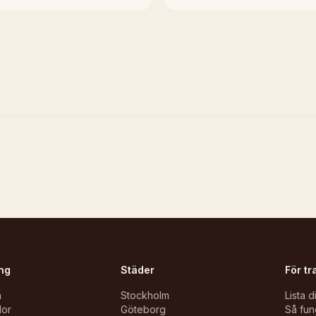
ng
Städer
För tr
n
Stockholm
Lista d
lor
Göteborg
Så fun