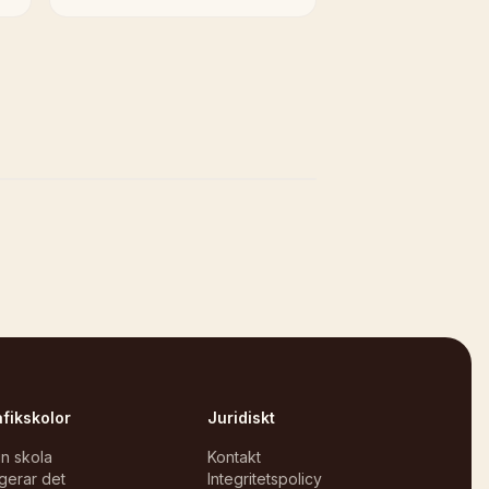
afikskolor
Juridiskt
in skola
Kontakt
gerar det
Integritetspolicy