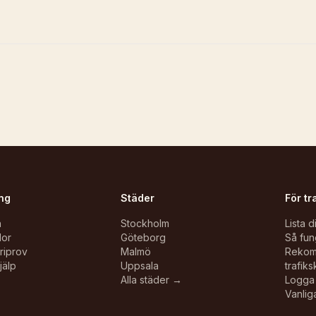
ng
Städer
För tr
n
Stockholm
Lista d
lor
Göteborg
Så fun
oriprov
Malmö
Reko
jälp
Uppsala
trafiks
Alla städer →
Logga 
Vanlig