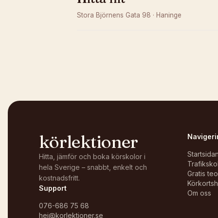
Stora Björnens Gata 98
·
Haninge
Kunde inte ladda karta
Öppna i OpenStreetMap →
körlektioner
Navigeri
Startsida
Hitta, jämför och boka körskolor i
Trafiksko
hela Sverige – snabbt, enkelt och
Gratis te
kostnadsfritt.
Körkortsh
Support
Om oss
076-686 75 68
hej@korlektioner.se