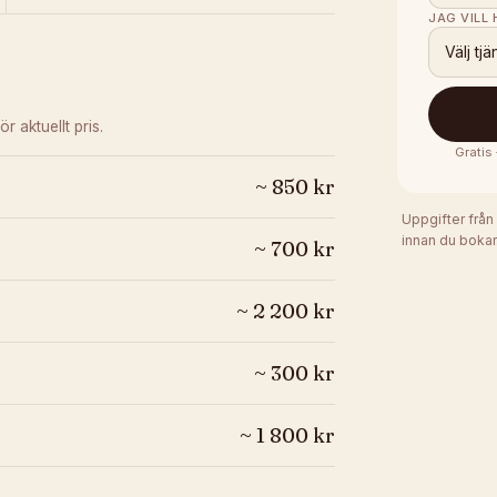
JAG VILL
Välj tjä
ör aktuellt pris.
Gratis
~
850
kr
Uppgifter från
innan du bokar
~
700
kr
~
2 200
kr
~
300
kr
~
1 800
kr