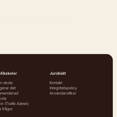
afikskolor
Juridiskt
in skola
Kontakt
gerar det
Integritetspolicy
mmenderad
Användarvillkor
kola
in (Trafik Admin)
a frågor