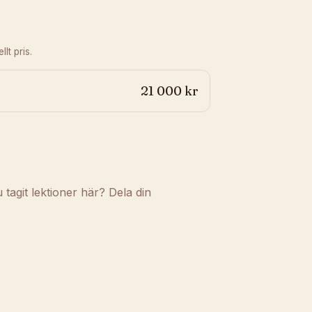
lt pris.
21 000 kr
agit lektioner här? Dela din