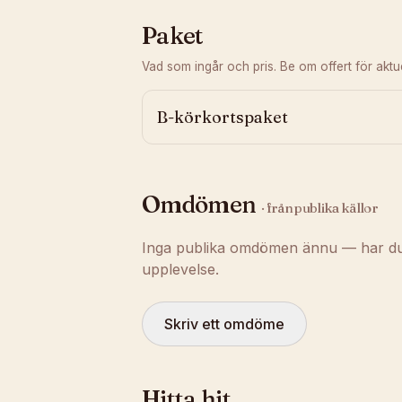
Paket
Vad som ingår och pris. Be om offert för aktuel
B-körkortspaket
Omdömen
· från publika källor
Inga publika omdömen ännu — har du t
upplevelse.
Skriv ett omdöme
Hitta hit