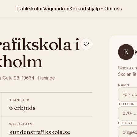
Trafikskolor
Vägmärken
Körkortshjälp
Om oss
fikskola i
K
kholm
Skicka en
Skolan åt
s Gata 98
, 13664
·
Haninge
NAMN
TJÄNSTER
TELEFON
6 erbjuds
E-POST
WEBBPLATS
kundenstrafikskola.se