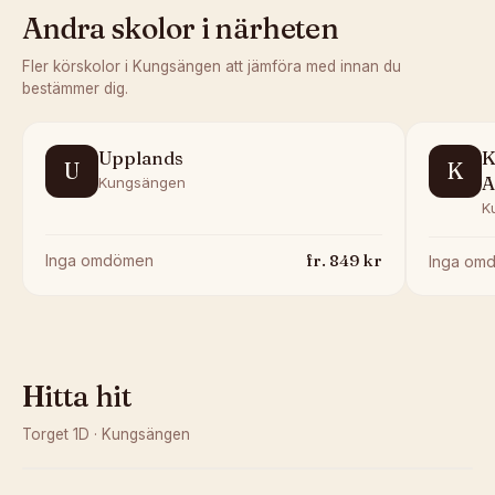
Andra skolor i närheten
Fler körskolor i
Kungsängen
att jämföra med innan du
bestämmer dig.
Upplands
K
U
K
A
Kungsängen
K
fr.
849
kr
Inga omdömen
Inga om
Hitta hit
Torget 1D
·
Kungsängen