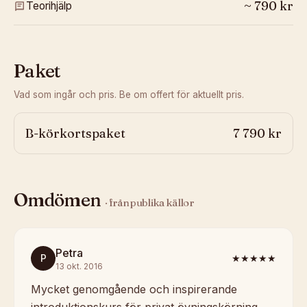
~
790
kr
Teorihjälp
Paket
Vad som ingår och pris. Be om offert för aktuellt pris.
B-körkortspaket
7 790 kr
Omdömen
· från publika källor
Petra
P
★★★★★
13 okt. 2016
Mycket genomgående och inspirerande