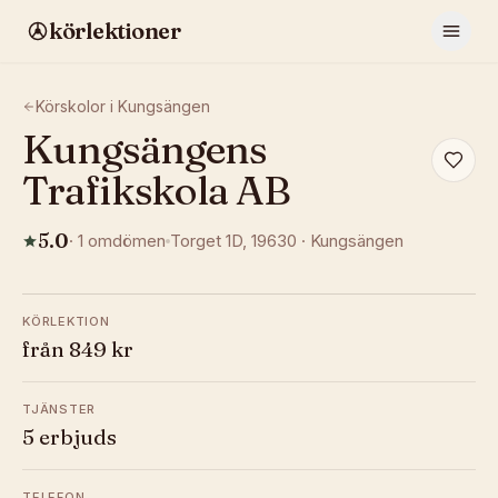
körlektioner
Körskolor i
Kungsängen
Kungsängens
Trafikskola AB
5.0
·
1
omdömen
Torget 1D
, 19630
·
Kungsängen
KÖRLEKTION
från 849 kr
TJÄNSTER
5 erbjuds
TELEFON