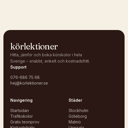
Kunde inte ladda karta
Öppna i OpenStreetMap →
körlektioner
Hitta, jämför och boka körskolor i hela
Sverige – snabbt, enkelt och kostnadsfritt.
Support
076-686 75 68
hej@korlektioner.se
Navigering
Städer
Startsidan
Stockholm
Trafikskolor
Göteborg
Gratis teoriprov
Malmö
Körkortshjälp
Uppsala