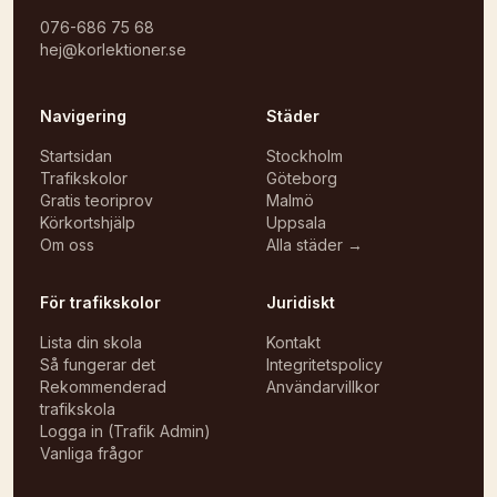
076-686 75 68
hej@korlektioner.se
Navigering
Städer
Startsidan
Stockholm
Trafikskolor
Göteborg
Gratis teoriprov
Malmö
Körkortshjälp
Uppsala
Om oss
Alla städer →
För trafikskolor
Juridiskt
Lista din skola
Kontakt
Så fungerar det
Integritetspolicy
Rekommenderad
Användarvillkor
trafikskola
Logga in (Trafik Admin)
Vanliga frågor