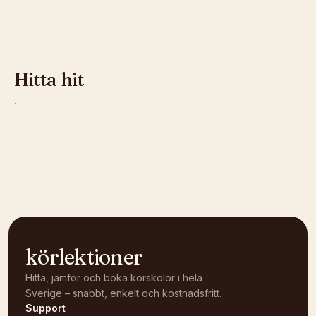
Hitta hit
·
Kunde inte ladda karta
Öppna i OpenStreetMap →
körlektioner
Hitta, jämför och boka körskolor i hela
Sverige – snabbt, enkelt och kostnadsfritt.
Support