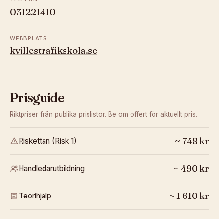
031221410
WEBBPLATS
kvillestrafikskola.se
Prisguide
Riktpriser från publika prislistor. Be om offert för aktuellt pris.
~
748
kr
Riskettan (Risk 1)
~
490
kr
Handledarutbildning
~
1 610
kr
Teorihjälp