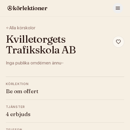
körlektioner
Alla körskolor
Kvilletorgets
Trafikskola AB
Inga publika omdömen ännu
·
KÖRLEKTION
Be om offert
TJÄNSTER
4 erbjuds
TELEFON