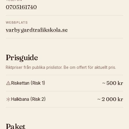
0705161740
WEBBPLATS
varbygardtrafikskola.se
Prisguide
Riktpriser från publika prislistor. Be om offert för aktuellt pris.
~
500
kr
Riskettan (Risk 1)
~
2 000
kr
Halkbana (Risk 2)
Paket