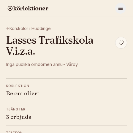
körlektioner
Körskolor i
Huddinge
Lasses Trafikskola
V.i.z.a.
Inga publika omdömen ännu
·
Vårby
KÖRLEKTION
Be om offert
TJÄNSTER
3 erbjuds
TELEFON