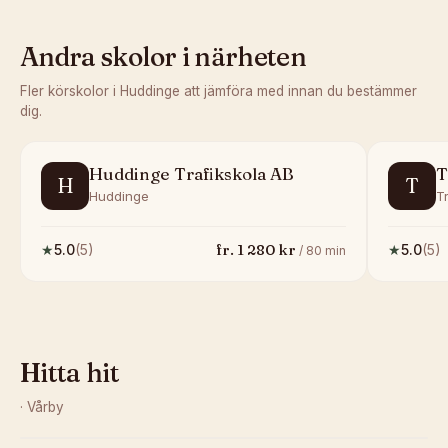
Andra skolor i närheten
Fler körskolor i
Huddinge
att jämföra med innan du bestämmer
dig.
Huddinge Trafikskola AB
T
H
T
Huddinge
T
fr.
1 280
kr
★
5.0
(
5
)
★
5.0
(
5
)
/
80
min
Hitta hit
·
Vårby