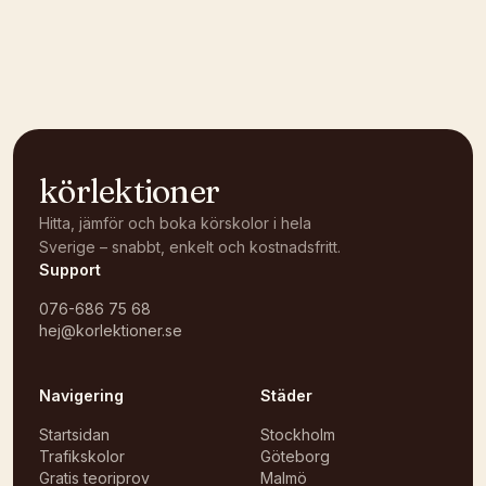
Kunde inte ladda karta
Öppna i OpenStreetMap →
körlektioner
Hitta, jämför och boka körskolor i hela
Sverige – snabbt, enkelt och kostnadsfritt.
Support
076-686 75 68
hej@korlektioner.se
Navigering
Städer
Startsidan
Stockholm
Trafikskolor
Göteborg
Gratis teoriprov
Malmö