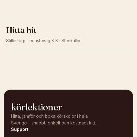
Hitta hit
Stillestorps industriväg 8 B
·
Stenkullen
Kunde inte ladda karta
Öppna i OpenStreetMap →
körlektioner
Hitta, jämför och boka körskolor i hela
Sverige – snabbt, enkelt och kostnadsfritt.
Support