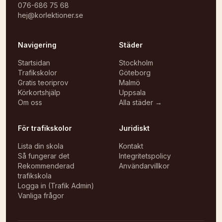
076-686 75 68
hej@korlektioner.se
Navigering
Städer
Startsidan
Stockholm
Trafikskolor
Göteborg
Gratis teoriprov
Malmö
Körkortshjälp
Uppsala
Om oss
Alla städer →
För trafikskolor
Juridiskt
Lista din skola
Kontakt
Så fungerar det
Integritetspolicy
Rekommenderad
Användarvillkor
trafikskola
Logga in (Trafik Admin)
Vanliga frågor