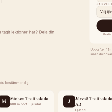
JAG VILL
Välj tjä
agit lektioner här? Dela din
Gratis
Uppgifter från
innan du bokar
 du bestämmer dig.
Mickes Trafikskola
Järvsö Trafikskol
M
J
AB
600 m bort · Ljusdal
Ljusdal