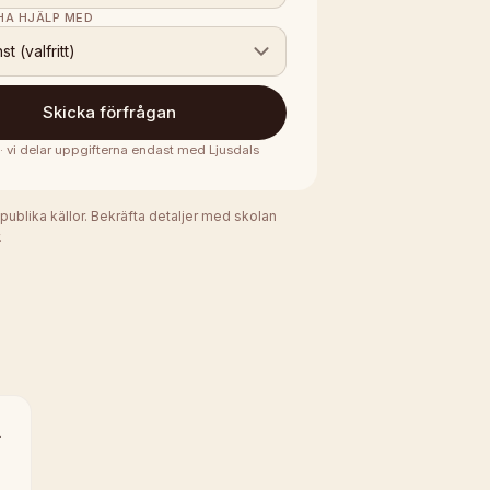
 HA HJÄLP MED
nst (valfritt)
Skicka förfrågan
 · vi delar uppgifterna endast med
Ljusdals
 publika källor. Bekräfta detaljer med skolan
.
a