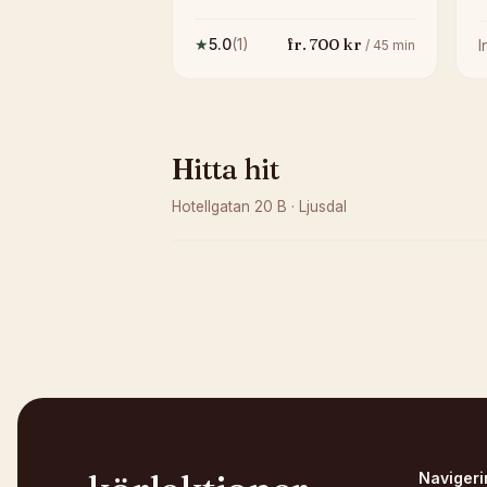
fr.
700
kr
★
5.0
(
1
)
/
45
min
Hitta hit
Hotellgatan 20 B
·
Ljusdal
Kunde inte ladda karta
Öppna i OpenStreetMap →
Navigeri