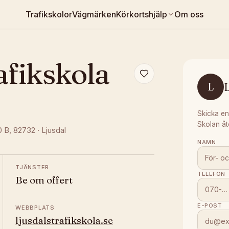
Trafikskolor
Vägmärken
Körkortshjälp
Om oss
afikskola
L
L
Skicka en
Skolan åt
0 B
, 82732
·
Ljusdal
NAMN
TJÄNSTER
TELEFON
Be om offert
E-POST
WEBBPLATS
ljusdalstrafikskola.se