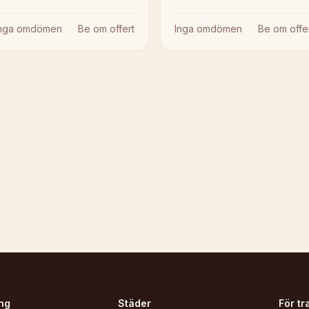
Inga omdömen
Be om offert
Inga omdömen
Be om offe
ng
Städer
För tr