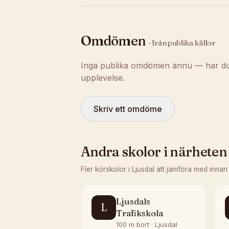
Omdömen
· från publika källor
Inga publika omdömen ännu — har du t
upplevelse.
Skriv ett omdöme
Andra skolor i närheten
Fler körskolor i
Ljusdal
att jämföra med innan
Ljusdals
L
Trafikskola
100 m bort · Ljusdal