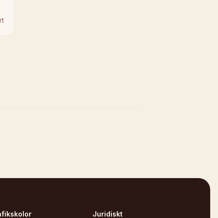
rt
afikskolor
Juridiskt