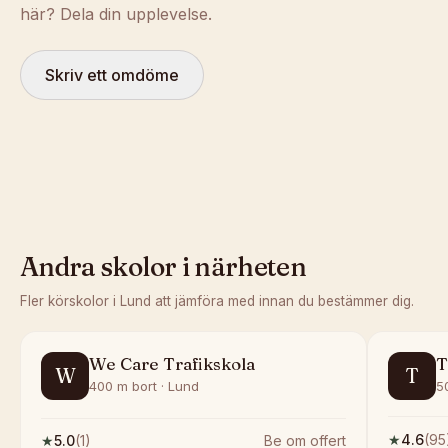
här? Dela din upplevelse.
Skriv ett omdöme
Andra skolor i närheten
Fler körskolor i
Lund
att jämföra med innan du bestämmer dig.
We Care Trafikskola
T
W
T
400 m bort · Lund
5
★
4.6
(
95
★
5.0
(
1
)
Be om offert