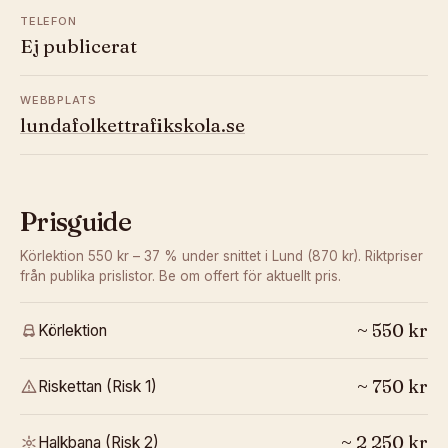
TELEFON
Ej publicerat
WEBBPLATS
lundafolkettrafikskola.se
Prisguide
Körlektion 550 kr – 37 % under snittet i Lund (870 kr).
Riktpriser
från publika prislistor. Be om offert för aktuellt pris.
~
550
kr
Körlektion
~
750
kr
Riskettan (Risk 1)
~
2 250
kr
Halkbana (Risk 2)