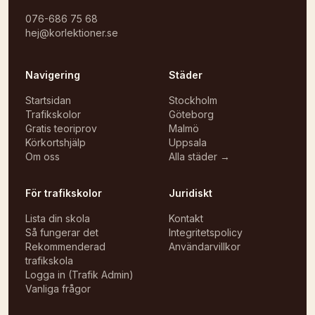
076-686 75 68
hej@korlektioner.se
Navigering
Städer
Startsidan
Stockholm
Trafikskolor
Göteborg
Gratis teoriprov
Malmö
Körkortshjälp
Uppsala
Om oss
Alla städer →
För trafikskolor
Juridiskt
Lista din skola
Kontakt
Så fungerar det
Integritetspolicy
Rekommenderad
Användarvillkor
trafikskola
Logga in (Trafik Admin)
Vanliga frågor