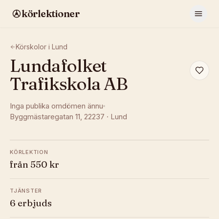
körlektioner
Körskolor i
Lund
Lundafolket
Trafikskola AB
Inga publika omdömen ännu
Byggmästaregatan 11
, 22237
·
Lund
KÖRLEKTION
från 550 kr
TJÄNSTER
6 erbjuds