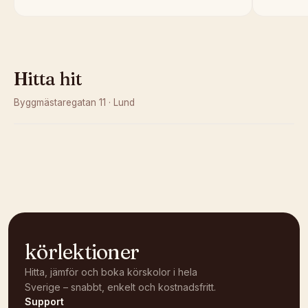
Hitta hit
Byggmästaregatan 11
·
Lund
Kunde inte ladda karta
Öppna i OpenStreetMap →
körlektioner
Hitta, jämför och boka körskolor i hela
Sverige – snabbt, enkelt och kostnadsfritt.
Support